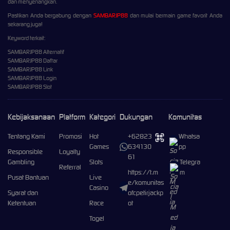
dan menyenangkan.
Pastikan Anda bergabung dengan
SAMBARJP88
dan mulai bermain game favorit Anda
sekarang juga!
Keyword terkait:
SAMBARJP88 Alternatif
SAMBARJP88 Daftar
SAMBARJP88 Link
SAMBARJP88 Login
SAMBARJP88 Slot
Kebijaksanaan
Platform
Kategori
Dukungan
Komunitas
Tentang Kami
Promosi
Hot
+62823
Whatsa
Games
634130
pp
Responsible
Loyalty
61
Gambling
Slots
Telegra
Referral
https://t.m
m
Pusat Bantuan
Live
e/komunitas
Casino
Syarat dan
ofcpetirjackp
Ketentuan
Race
ot
Togel