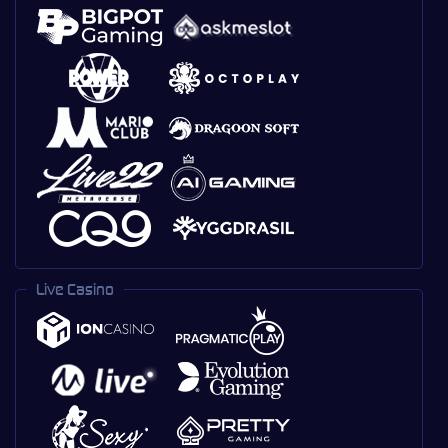
Live Casino