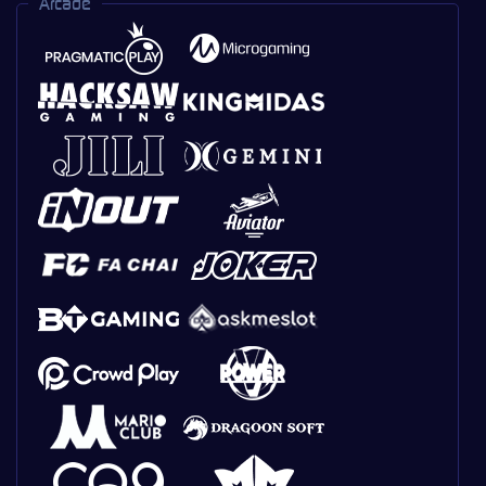
Arcade