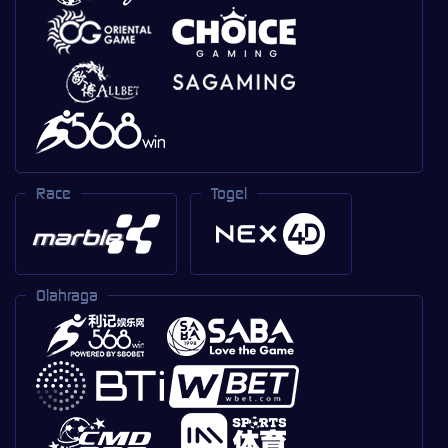
Race
Togel
Olahraga