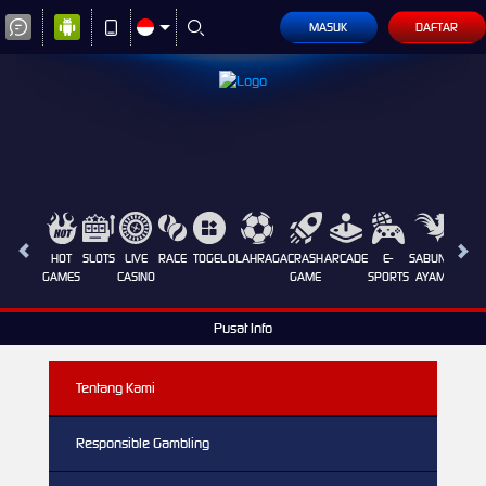
MASUK
DAFTAR
HOT
SLOTS
LIVE
RACE
TOGEL
OLAHRAGA
CRASH
ARCADE
E-
SABUNG
PROM
GAMES
CASINO
GAME
SPORTS
AYAM
Pusat Info
Tentang Kami
Responsible Gambling