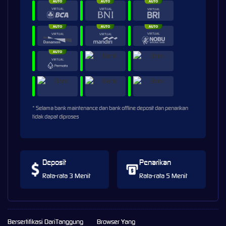
* Selama bank maintenance dan bank offline deposit dan penarikan
tidak dapat diproses
Deposit
Penarikan
Rata-rata 3 Menit
Rata-rata 5 Menit
Bersertifikasi Dari
Tanggung
Browser Yang