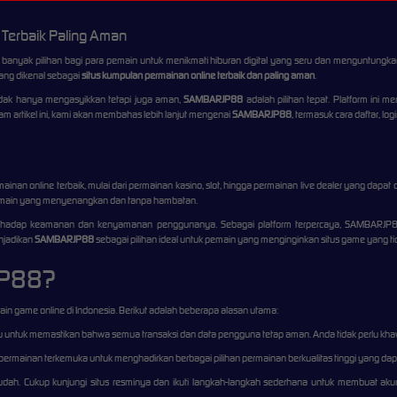
Terbaik Paling Aman
banyak pilihan bagi para pemain untuk menikmati hiburan digital yang seru dan menguntungka
yang dikenal sebagai
situs kumpulan permainan online terbaik dan paling aman
.
idak hanya mengasyikkan tetapi juga aman,
SAMBARJP88
adalah pilihan tepat. Platform ini
artikel ini, kami akan membahas lebih lanjut mengenai
SAMBARJP88
, termasuk cara daftar, log
nan online terbaik, mulai dari permainan kasino, slot, hingga permainan live dealer yang dapa
main yang menyenangkan dan tanpa hambatan.
hadap keamanan dan kenyamanan penggunanya. Sebagai platform terpercaya, SAMBARJP88 
enjadikan
SAMBARJP88
sebagai pilihan ideal untuk pemain yang menginginkan situs game yang ti
JP88?
in game online di Indonesia. Berikut adalah beberapa alasan utama:
 untuk memastikan bahwa semua transaksi dan data pengguna tetap aman. Anda tidak perlu khaw
ainan terkemuka untuk menghadirkan berbagai pilihan permainan berkualitas tinggi yang dapat
ah. Cukup kunjungi situs resminya dan ikuti langkah-langkah sederhana untuk membuat akun