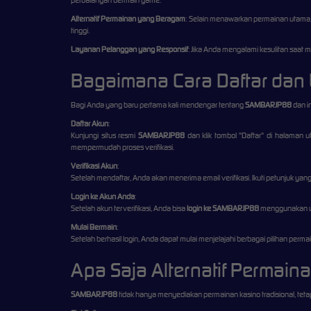
petualangan bermain game.
Alternatif Permainan yang Beragam
: Selain menawarkan permainan utama
tinggi.
Layanan Pelanggan yang Responsif
: Jika Anda mengalami kesulitan saat 
Bagaimana Cara Daftar dan
Bagi Anda yang baru pertama kali mendengar tentang
SAMBARJP88
dan i
Daftar Akun
:
Kunjungi situs resmi
SAMBARJP88
dan klik tombol "Daftar" di halaman 
mempermudah proses verifikasi.
Verifikasi Akun
:
Setelah mendaftar, Anda akan menerima email verifikasi. Ikuti petunjuk ya
Login ke Akun Anda
:
Setelah akun terverifikasi, Anda bisa
login ke SAMBARJP88
menggunakan us
Mulai Bermain
:
Setelah berhasil login, Anda dapat mulai menjelajahi berbagai pilihan perma
Apa Saja Alternatif Permai
SAMBARJP88
tidak hanya menyediakan permainan kasino tradisional, teta