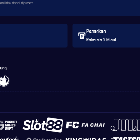
an tidak dapat diproses
Penarikan
Rata-rata 5 Menit
kung