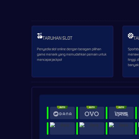
TARUHAN SLOT
TA
Penyedia slot online dengan beragam pilihan
Sportsb
game menarik yang memudahkan pemain untuk
menawar
mencapai jackpot
tinggi,
banyak 