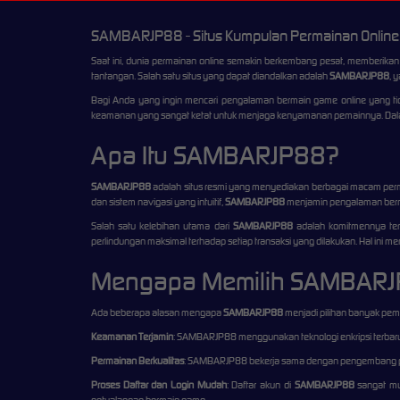
SAMBARJP88 - Situs Kumpulan Permainan Online 
Saat ini, dunia permainan online semakin berkembang pesat, memberikan 
tantangan. Salah satu situs yang dapat diandalkan adalah
SAMBARJP88
, 
Bagi Anda yang ingin mencari pengalaman bermain game online yang t
keamanan yang sangat ketat untuk menjaga kenyamanan pemainnya. Dalam 
Apa Itu SAMBARJP88?
SAMBARJP88
adalah situs resmi yang menyediakan berbagai macam permai
dan sistem navigasi yang intuitif,
SAMBARJP88
menjamin pengalaman ber
Salah satu kelebihan utama dari
SAMBARJP88
adalah komitmennya ter
perlindungan maksimal terhadap setiap transaksi yang dilakukan. Hal ini m
Mengapa Memilih SAMBAR
Ada beberapa alasan mengapa
SAMBARJP88
menjadi pilihan banyak pema
Keamanan Terjamin
: SAMBARJP88 menggunakan teknologi enkripsi terbaru
Permainan Berkualitas
: SAMBARJP88 bekerja sama dengan pengembang perm
Proses Daftar dan Login Mudah
: Daftar akun di
SAMBARJP88
sangat mud