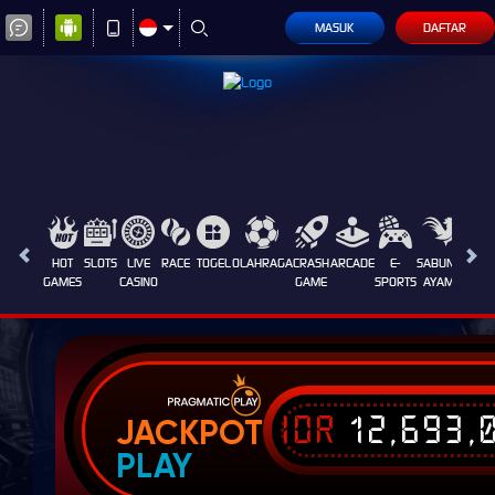
MASUK
DAFTAR
HOT
SLOTS
LIVE
RACE
TOGEL
OLAHRAGA
CRASH
ARCADE
E-
SABUNG
PROM
GAMES
CASINO
GAME
SPORTS
AYAM
IDR
12,693,
JACKPOT
PLAY