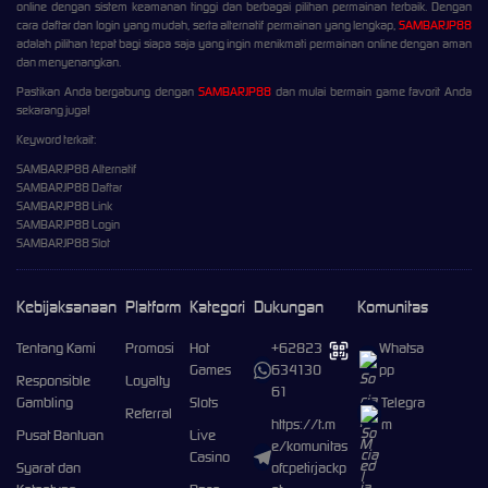
online dengan sistem keamanan tinggi dan berbagai pilihan permainan terbaik. Dengan
cara daftar dan login yang mudah, serta alternatif permainan yang lengkap,
SAMBARJP88
adalah pilihan tepat bagi siapa saja yang ingin menikmati permainan online dengan aman
dan menyenangkan.
Pastikan Anda bergabung dengan
SAMBARJP88
dan mulai bermain game favorit Anda
sekarang juga!
Keyword terkait:
SAMBARJP88 Alternatif
SAMBARJP88 Daftar
SAMBARJP88 Link
SAMBARJP88 Login
SAMBARJP88 Slot
Kebijaksanaan
Platform
Kategori
Dukungan
Komunitas
Tentang Kami
Promosi
Hot
+62823
Whatsa
Games
634130
pp
Responsible
Loyalty
61
Gambling
Slots
Telegra
Referral
https://t.m
m
Pusat Bantuan
Live
e/komunitas
Casino
Syarat dan
ofcpetirjackp