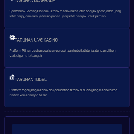
TARUHAN OLAHRAGA
Sportsbook Gaming Platform Terbaik menawarkan lebih banyak game, odds yang
lebih tinggi, dan menyediakan pilihan yang lebih banyak untuk pemain.
TARUHAN LIVE KASINO
Platform Pilihan bagi perusahaan-perusahaan terbaik di dunia, dengan pilihan
variasi game terbanyak
TARUHAN TOGEL
Platform togel yang menarik dari perusahan terbaik di dunia yang menawarkan
hadiah kemenangan besar