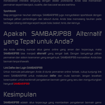
menawarkan interaksi langsung dengan dealer profesional. Anda bisa memainkan
permainan seperti blackjack, roulette, dan baccarat secara real-time.
Sportsbook
:
Bagi penggemar taruhan olahraga, SAMBARJP88 juga menyediakan sportsbook dengan
berbagai pilihan pertandingan dari seluruh dunia. Anda bisa memasang taruhan pada
berbagai cabang olahraga seperti sepak bola, basket, tenis, dan lainnya.
Apakah SAMBARJP88 Alternatif
yang Tepat untuk Anda?
Jika Anda sedang mencari situs game online yang aman dan terpercaya, maka
SAMBARJP88
bisa menjadi
alternatif
yang sangat baik. Dengan banyaknya pilihan
permainan dan sistem keamanan yang sangat kuat, SAMBARJP88 memastikan Anda bisa
bermain tanpa khawatir.
Link Daftar dan Login SAMBARJP88
Untuk memulai petualangan Anda di dunia permainan online terbaik, cukup kunjungi link
resmi SAMBARJP88 untuk melakukan
daftar
dan mulai bermain. Jangan lewatkan
kesempatan untuk menikmati pengalaman bermain game yang seru dan menguntungkan
hanya di
SAMBARJP88
!
Kesimpulan
SAMBARJP88
adalah situs terpercaya yang memberikan pengalaman bermain game