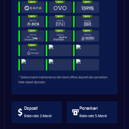
* Selama bank maintenance dan bank offline deposit dan penarikan
tidak dapat diproses
Deposit
Penarikan
Rata-rata 3 Menit
Rata-rata 5 Menit