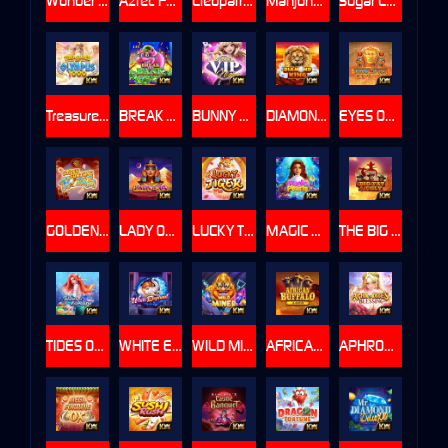
Wonder Ace
Aztec Fortune
Cleopatra's Fortune Ways
Mahjong Dragon Ways
Sugar Candy Bonanza
Treasures of Olympus 1000
BREAK THE BANK
BUNNY VIP NIGHT
DIAMOND KING
EYES OF RA
GOLDEN FORTUNE HORSE
LADY OF RA
LUCKY TIGER
MAGIC PEARLS
THE BIG THE FAT THE UGLY
TIDES OF FORTUNE
WHITE ELEPHANT
WILD MINER
AFRICAN BUFFALO 5000
APHRODITE’S BLESSING