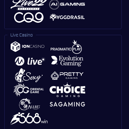
Live Casino