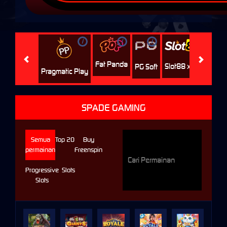
i
i
i
i
i
Facha
Fat Panda
Slot88 x PP
PG Soft
Pragmatic Play
SPADE GAMING
Semua
Top 20
Buy
permainan
Freenspin
Progressive
Slots
Slots