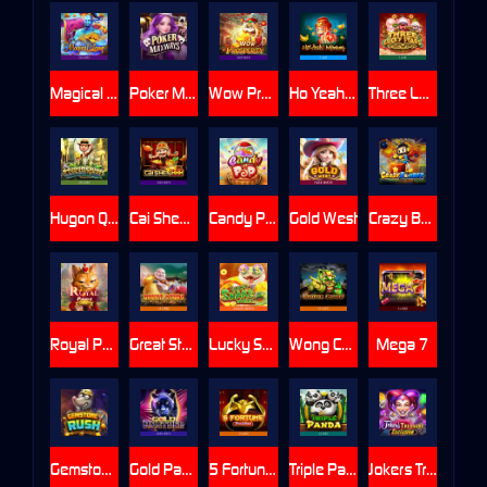
Magical Lamp
Poker Maxways
Wow Prosperity
Ho Yeah Monkey
Three Lucky Stars
Hugon Quest
Cai Shen 888
Candy Pop
Gold West
Crazy Bomber
Royal Paws Maxways
Great Stars
Lucky Snake Wheel
Wong Choy
Mega 7
Gemstone Rush
Gold Panther
5 Fortune SA
Triple Panda
Jokers Treasure Exclusive