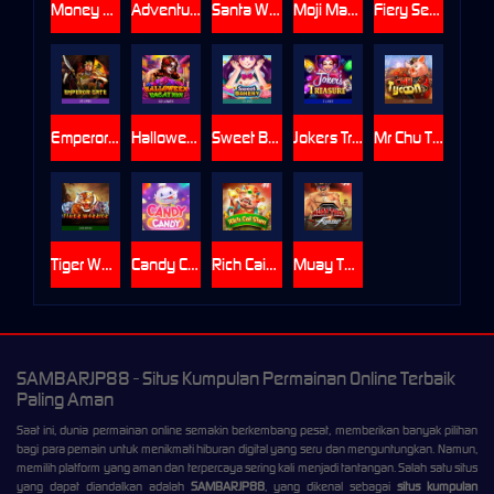
Money Mouse
Adventure Iceland
Santa Wild Drop
Moji Mania
Fiery Sevens Exclusive
Emperor Gate
Halloween Vacation
Sweet Bakery
Jokers Treasure
Mr Chu Tycoon
Tiger Warrior
Candy Candy
Rich Caishen
Muay Thai Fighter
SAMBARJP88 - Situs Kumpulan Permainan Online Terbaik
Paling Aman
Saat ini, dunia permainan online semakin berkembang pesat, memberikan banyak pilihan
bagi para pemain untuk menikmati hiburan digital yang seru dan menguntungkan. Namun,
memilih platform yang aman dan terpercaya sering kali menjadi tantangan. Salah satu situs
yang dapat diandalkan adalah
SAMBARJP88
, yang dikenal sebagai
situs kumpulan