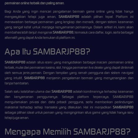
permainan online terbaik dan paling aman
.
Bagi Anda yang ingin mencari pengalaman bermain game online yang tidak hanya
mengasyikkan tetapi juga aman,
SAMBARJP88
adalah pilihan tepat. Platform ini
menawarkan berbagai permainan yang lengkap dan menarik, dengan sistem keamanan
yang sangat ketat untuk menjaga kenyamanan pemainnya. Dalam artikel ini, kami akan
membahas lebih lanjut mengenai
SAMBARJP88
, termasuk cara daftar, login, serta berbagai
alternatif yang dapat Anda temukan di platform ini.
Apa Itu SAMBARJP88?
SAMBARJP88
adalah situs resmi yang menyediakan berbagai macam permainan online
terbaik, mulai dari permainan kasino, slot, hingga permainan live dealer yang dapat dinikmati
oleh semua jenis pemain. Dengan tampilan yang ramah pengguna dan sistem navigasi
yang intuitif,
SAMBARJP88
menjamin pengalaman bermain yang menyenangkan dan
tanpa hambatan.
Salah satu kelebihan utama dari
SAMBARJP88
adalah komitmennya terhadap keamanan
dan kenyamanan penggunanya. Sebagai platform terpercaya, SAMBARJP88
mengutamakan privasi dan data pribadi pengguna, serta memberikan perlindungan
maksimal terhadap setiap transaksi yang dilakukan. Hal ini menjadikan
SAMBARJP88
sebagai pilihan ideal untuk pemain yang menginginkan situs game yang tidak hanya seru
tetapi juga aman.
Mengapa Memilih SAMBARJP88?