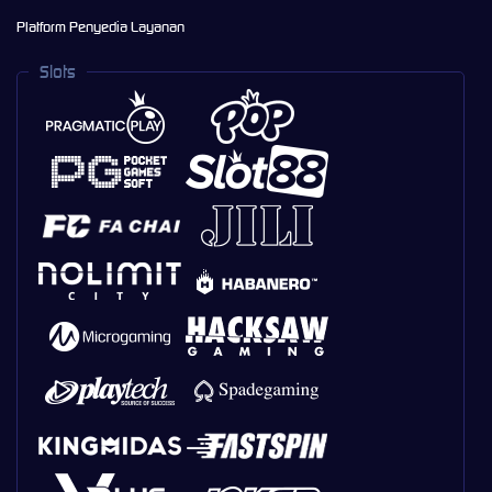
Platform Penyedia Layanan
Slots