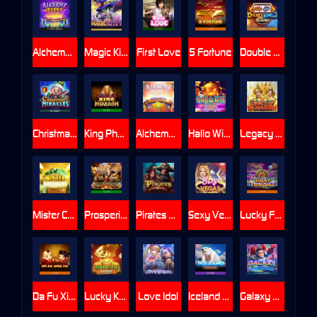
Alchemy Quest Level Up
Magic Kitty
First Love
5 Fortune
Double Flame
Christmas Miracles
King Pharaoh
Alchemy Quest Jackpot
Hallo Win Party
Legacy of Ramakien
Mister Cashmore
Prosperity Gods
Pirates Gold Rush
Sexy Vegas
Lucky Feng Shui
Da Fu Xiao Fu
Lucky Koi Exclusive
Love Idol
Iceland SA
Galaxy Guardian