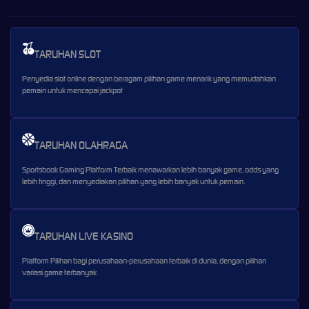
TARUHAN SLOT
Penyedia slot online dengan beragam pilihan game menarik yang memudahkan
pemain untuk mencapai jackpot
TARUHAN OLAHRAGA
Sportsbook Gaming Platform Terbaik menawarkan lebih banyak game, odds yang
lebih tinggi, dan menyediakan pilihan yang lebih banyak untuk pemain.
TARUHAN LIVE KASINO
Platform Pilihan bagi perusahaan-perusahaan terbaik di dunia, dengan pilihan
variasi game terbanyak