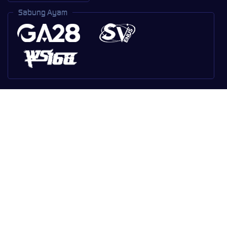
Sabung Ayam