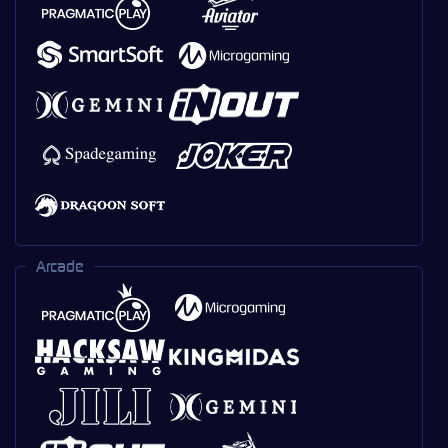
Arcade