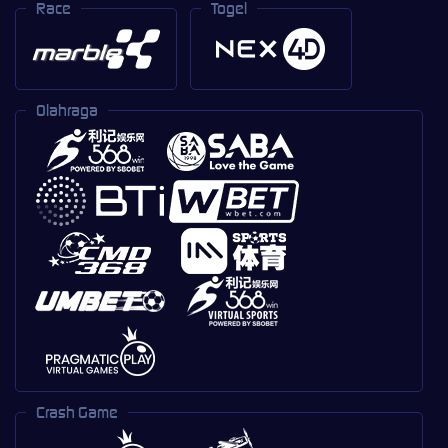
Race
Togel
Olahraga
Crash Game