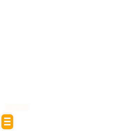
Tap Me!