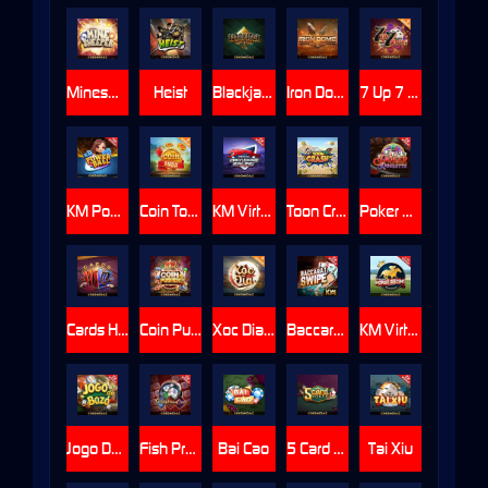
Minesweeper
Heist
Blackjack
Iron Dome
7 Up 7 Down
KM Power Ball
Coin Toss
KM Virtual Greyhound Racing
Toon Crash
Poker Roulette
Cards Hi Lo
Coin Pusher
Xoc Dia Lightning
Baccarat: Swipe
KM Virtual Horse Racing
Jogo De Bozo
Fish Prawn Crab 2
Bai Cao
5 Card Poker
Tai Xiu