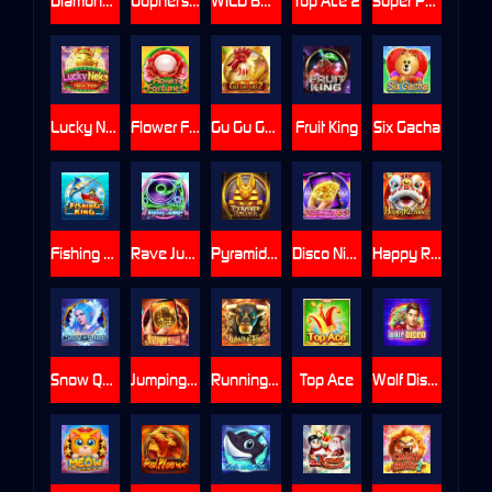
Diamond Treasure
Gophers War
WILD BOUNTY 2
Top Ace 2
Super Power Bank
Lucky Neko New Year
Flower Fortunes
Gu Gu Gu2
Fruit King
Six Gacha
Fishing King
Rave Jump
Pyramid Raider
Disco Night M
Happy Rich Year
Snow Queen
Jumping Mobile
Running Toro
Top Ace
Wolf Disco