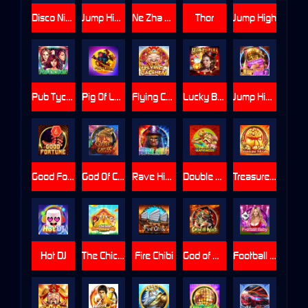
Disco Night
Jump Higher
Ne Zha Advent
Thor
Jump High
Pub Tycoon
Pig Of Luck
Flying Cai Shen
Lucky Boxes
Jump Higher Mobile
Good Fortune
God Of Chess
Rave High
Double Happiness
Treasure House
Hot DJ
The Chicken House
Fire Chibi
God of War M
Football Baby