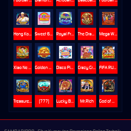
Hong Kong Flavor
Sweet 666 Deluxe
Royal Fruit
The Dragon Brings Wealth 2
Mega Winner
Xiao Ne Zha
Golden Dragon Club
Disco Piggy
Crazy Crazy 3
FIFA RUSH
Treasure Island
[777]
Lucky Bats M
Mr.Rich
God of War