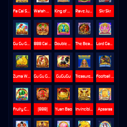
Fa Cai Shen
Watah Master 2
King of Atlantis
Rave Jump 2
Skr Skr
Gu Gu Gu 3
888 Cai Shen
Double Fly
The Beast War
Lord Ganesha
Zuma Wild
Gu Gu Gu 2 M
GuGuGu
Treasure of Seti
Football Boots
Fruity Carnival
[888]
Yuan Bao
Invincible Elephant
Apsaras