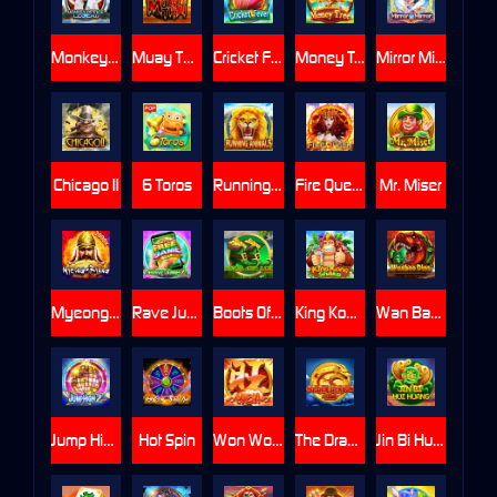
Monkey Office Legend
Muay Thai
Cricket Fever
Money Tree
Mirror Mirror
Chicago II
6 Toros
Running Animals
Fire Queen
Mr. Miser
Myeong-ryang
Rave Jump 2 M
Boots Of Luck
King Kong Shake
Wan Bao Dino
Jump High 2
Hot Spin
Won Won Won
The Dragon Brings Wealth
Jin Bi Hui Huang