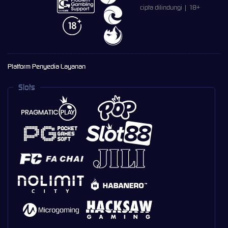
cipta dilindungi | 18+
Platform Penyedia Layanan
Slots