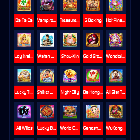
Da Fa Cai
Vampire Kiss
Treasure Pirate
5 Boxing
Hot Pinatas
Loy Krathong
Watah Master
Shou-Xin
Gold Stealer
Wonderland
Lucky Tigers
Striker WILD
Night City
Da Hong Zhong
All Star Team
All Wilds
Lucky Bats
World Cup Russia 2018
Ganesha Jr.
WuKong&Peaches