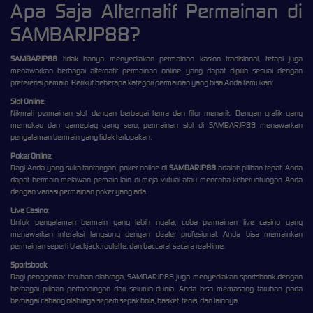
Apa Saja Alternatif Permainan di
SAMBARJP88?
SAMBARJP88
tidak hanya menyediakan permainan kasino tradisional, tetapi juga
menawarkan berbagai alternatif permainan online yang dapat dipilih sesuai dengan
preferensi pemain. Berikut beberapa kategori permainan yang bisa Anda temukan:
Slot Online
:
Nikmati permainan slot dengan berbagai tema dan fitur menarik. Dengan grafik yang
memukau dan gameplay yang seru, permainan slot di SAMBARJP88 menawarkan
pengalaman bermain yang tidak terlupakan.
Poker Online
:
Bagi Anda yang suka tantangan, poker online di
SAMBARJP88
adalah pilihan tepat. Anda
dapat bermain melawan pemain lain di meja virtual atau mencoba keberuntungan Anda
dengan variasi permainan poker yang ada.
Live Casino
:
Untuk pengalaman bermain yang lebih nyata, coba permainan live casino yang
menawarkan interaksi langsung dengan dealer profesional. Anda bisa memainkan
permainan seperti blackjack, roulette, dan baccarat secara real-time.
Sportsbook
:
Bagi penggemar taruhan olahraga, SAMBARJP88 juga menyediakan sportsbook dengan
berbagai pilihan pertandingan dari seluruh dunia. Anda bisa memasang taruhan pada
berbagai cabang olahraga seperti sepak bola, basket, tenis, dan lainnya.