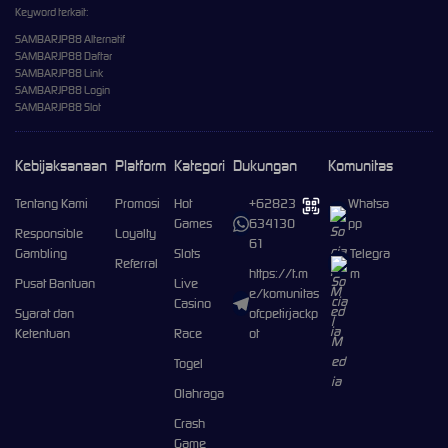
Keyword terkait:
SAMBARJP88 Alternatif
SAMBARJP88 Daftar
SAMBARJP88 Link
SAMBARJP88 Login
SAMBARJP88 Slot
Kebijaksanaan
Platform
Kategori
Dukungan
Komunitas
Tentang Kami
Promosi
Hot
+62823
Whatsa
Games
634130
pp
Responsible
Loyalty
61
Gambling
Slots
Telegra
Referral
https://t.m
m
Pusat Bantuan
Live
e/komunitas
Casino
Syarat dan
ofcpetirjackp
Ketentuan
Race
ot
Togel
Olahraga
Crash
Game