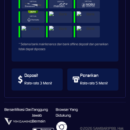
* Selama bank maintenance dan bank offline deposit dan penarikan
tidak dapat diproses
Deposit
Penarikan
Rata-rata 3 Menit
Rata-rata 5 Menit
Bersertifikasi Dari
Tanggung
Browser Yang
Jawab
Didukung
Bermain
©2026 SAMBARJP88. Hak