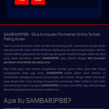
SAMBARJP88 - Situs Kumpulan Permainan Online Terbaik
Paling Aman
Saat ini, dunia permainan online semakin berkembang pesat, memberikan banyak pilihan
bagi para pemain untuk menikmati hiburan digital yang seru dan menguntungkan. Namun,
memilih platform yang aman dan terpercaya sering kali menjadi tantangan. Salah satu situs
yang dapat diandalkan adalah
SAMBARJP88
, yang dikenal sebagai
situs kumpulan
permainan online terbaik dan paling aman
.
Bagi Anda yang ingin mencari pengalaman bermain game online yang tidak hanya
mengasyikkan tetapi juga aman,
SAMBARJP88
adalah pilihan tepat. Platform ini
menawarkan berbagai permainan yang lengkap dan menarik, dengan sistem keamanan
yang sangat ketat untuk menjaga kenyamanan pemainnya. Dalam artikel ini, kami akan
membahas lebih lanjut mengenai
SAMBARJP88
, termasuk cara daftar, login, serta berbagai
alternatif yang dapat Anda temukan di platform ini.
Apa Itu SAMBARJP88?