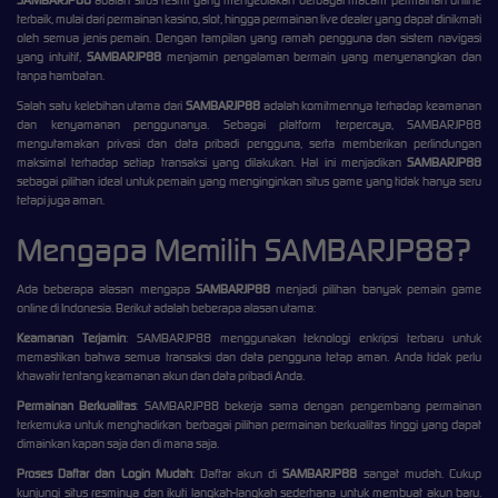
SAMBARJP88
adalah situs resmi yang menyediakan berbagai macam permainan online
terbaik, mulai dari permainan kasino, slot, hingga permainan live dealer yang dapat dinikmati
oleh semua jenis pemain. Dengan tampilan yang ramah pengguna dan sistem navigasi
yang intuitif,
SAMBARJP88
menjamin pengalaman bermain yang menyenangkan dan
tanpa hambatan.
Salah satu kelebihan utama dari
SAMBARJP88
adalah komitmennya terhadap keamanan
dan kenyamanan penggunanya. Sebagai platform terpercaya, SAMBARJP88
mengutamakan privasi dan data pribadi pengguna, serta memberikan perlindungan
maksimal terhadap setiap transaksi yang dilakukan. Hal ini menjadikan
SAMBARJP88
sebagai pilihan ideal untuk pemain yang menginginkan situs game yang tidak hanya seru
tetapi juga aman.
Mengapa Memilih SAMBARJP88?
Ada beberapa alasan mengapa
SAMBARJP88
menjadi pilihan banyak pemain game
online di Indonesia. Berikut adalah beberapa alasan utama:
Keamanan Terjamin
: SAMBARJP88 menggunakan teknologi enkripsi terbaru untuk
memastikan bahwa semua transaksi dan data pengguna tetap aman. Anda tidak perlu
khawatir tentang keamanan akun dan data pribadi Anda.
Permainan Berkualitas
: SAMBARJP88 bekerja sama dengan pengembang permainan
terkemuka untuk menghadirkan berbagai pilihan permainan berkualitas tinggi yang dapat
dimainkan kapan saja dan di mana saja.
Proses Daftar dan Login Mudah
: Daftar akun di
SAMBARJP88
sangat mudah. Cukup
kunjungi situs resminya dan ikuti langkah-langkah sederhana untuk membuat akun baru.