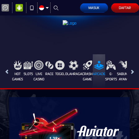
MASUK
DAFTAR
HOT
SLOTS
LIVE
RACE
TOGEL
OLAHRAGA
CRASH
ARCADE
E-
SABUNG
PROM
GAMES
CASINO
GAME
SPORTS
AYAM