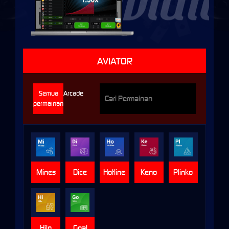
AVIATOR
Semua
Arcade
permainan
Mines
Dice
Hotline
Keno
Plinko
Hilo
Goal