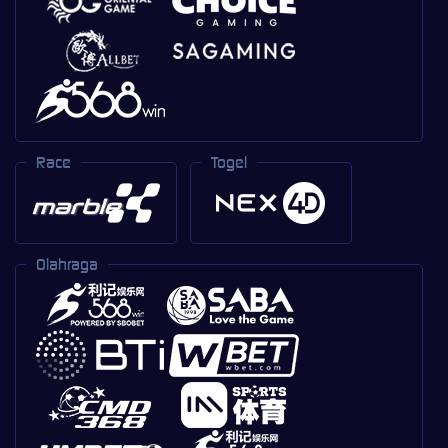
Race
Togel
Olahraga