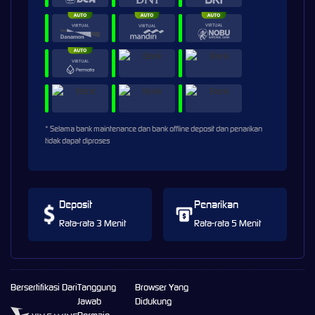
* Selama bank maintenance dan bank offline deposit dan penarikan
tidak dapat diproses
Deposit
Penarikan
Rata-rata 3 Menit
Rata-rata 5 Menit
Bersertifikasi Dari
Tanggung
Browser Yang
Jawab
Didukung