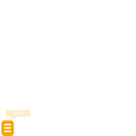
Tap Me!