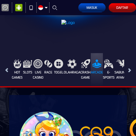
MASUK
DAFTAR
HOT
SLOTS
LIVE
RACE
TOGEL
OLAHRAGA
CRASH
ARCADE
E-
SABUNG
PROM
GAMES
CASINO
GAME
SPORTS
AYAM