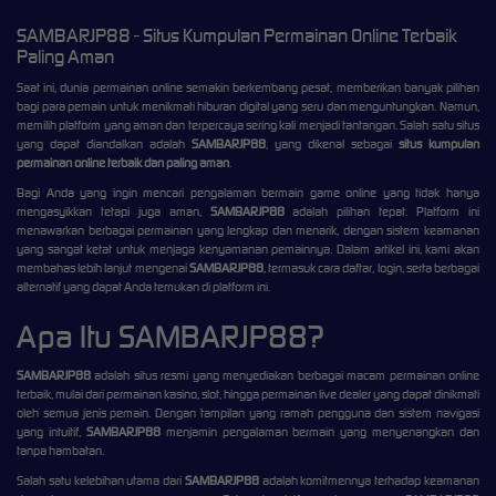
SAMBARJP88 - Situs Kumpulan Permainan Online Terbaik
Paling Aman
Saat ini, dunia permainan online semakin berkembang pesat, memberikan banyak pilihan
bagi para pemain untuk menikmati hiburan digital yang seru dan menguntungkan. Namun,
memilih platform yang aman dan terpercaya sering kali menjadi tantangan. Salah satu situs
yang dapat diandalkan adalah
SAMBARJP88
, yang dikenal sebagai
situs kumpulan
permainan online terbaik dan paling aman
.
Bagi Anda yang ingin mencari pengalaman bermain game online yang tidak hanya
mengasyikkan tetapi juga aman,
SAMBARJP88
adalah pilihan tepat. Platform ini
menawarkan berbagai permainan yang lengkap dan menarik, dengan sistem keamanan
yang sangat ketat untuk menjaga kenyamanan pemainnya. Dalam artikel ini, kami akan
membahas lebih lanjut mengenai
SAMBARJP88
, termasuk cara daftar, login, serta berbagai
alternatif yang dapat Anda temukan di platform ini.
Apa Itu SAMBARJP88?
SAMBARJP88
adalah situs resmi yang menyediakan berbagai macam permainan online
terbaik, mulai dari permainan kasino, slot, hingga permainan live dealer yang dapat dinikmati
oleh semua jenis pemain. Dengan tampilan yang ramah pengguna dan sistem navigasi
yang intuitif,
SAMBARJP88
menjamin pengalaman bermain yang menyenangkan dan
tanpa hambatan.
Salah satu kelebihan utama dari
SAMBARJP88
adalah komitmennya terhadap keamanan