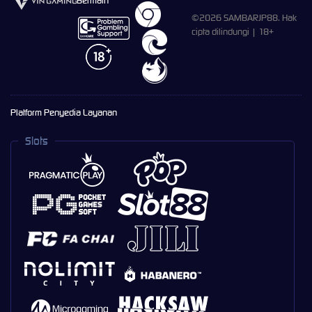
Bermain
©2026 SAMBARJP88. Hak
cipta dilindungi | 18+
Platform Penyedia Layanan
Slots