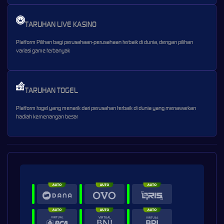
TARUHAN LIVE KASINO
Platform Pilihan bagi perusahaan-perusahaan terbaik di dunia, dengan pilihan
variasi game terbanyak
TARUHAN TOGEL
Platform togel yang menarik dari perusahan terbaik di dunia yang menawarkan
hadiah kemenangan besar