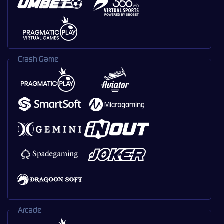
Crash Game
Arcade