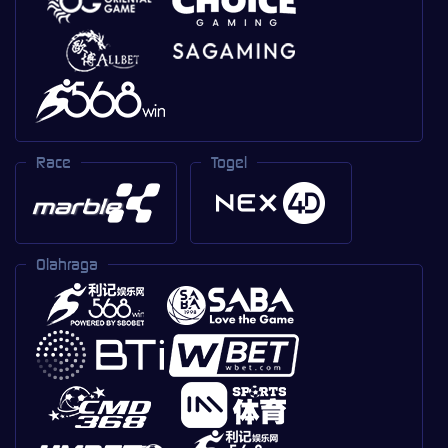
Race
Togel
Olahraga