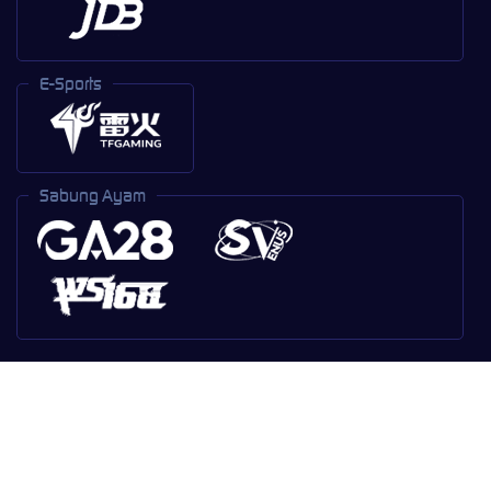
E-Sports
Sabung Ayam