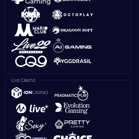
Live Casino