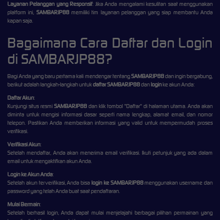
Layanan Pelanggan yang Responsif
: Jika Anda mengalami kesulitan saat menggunakan
platform ini,
SAMBARJP88
memiliki tim layanan pelanggan yang siap membantu Anda
kapan saja.
Bagaimana Cara Daftar dan Login
di SAMBARJP88?
Bagi Anda yang baru pertama kali mendengar tentang
SAMBARJP88
dan ingin bergabung,
berikut adalah langkah-langkah untuk
daftar SAMBARJP88
dan
login
ke akun Anda:
Daftar Akun
:
Kunjungi situs resmi
SAMBARJP88
dan klik tombol "Daftar" di halaman utama. Anda akan
diminta untuk mengisi informasi dasar seperti nama lengkap, alamat email, dan nomor
telepon. Pastikan Anda memberikan informasi yang valid untuk mempermudah proses
verifikasi.
Verifikasi Akun
:
Setelah mendaftar, Anda akan menerima email verifikasi. Ikuti petunjuk yang ada dalam
email untuk mengaktifkan akun Anda.
Login ke Akun Anda
:
Setelah akun terverifikasi, Anda bisa
login ke SAMBARJP88
menggunakan username dan
password yang telah Anda buat saat pendaftaran.
Mulai Bermain
:
Setelah berhasil login, Anda dapat mulai menjelajahi berbagai pilihan permainan yang