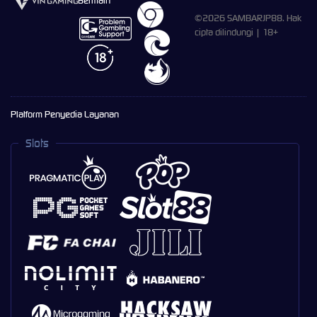
Bermain
©2026 SAMBARJP88. Hak
cipta dilindungi | 18+
Platform Penyedia Layanan
Slots