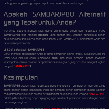
berbagai cabang olahraga seperti sepak bola, basket, tenis, dan lainnya.
Apakah SAMBARJP88 Alternatif
yang Tepat untuk Anda?
Jika Anda sedang mencari situs game online yang aman dan terpercaya, maka
SAMBARJP88
bisa menjadi
alternatif
yang sangat baik. Dengan banyaknya pilihan
permainan dan sistem keamanan yang sangat kuat, SAMBARJP88 memastikan Anda bisa
bermain tanpa khawatir.
Link Daftar dan Login SAMBARJP88
Untuk memulai petualangan Anda di dunia permainan online terbaik, cukup kunjungi link
resmi SAMBARJP88 untuk melakukan
daftar
dan mulai bermain. Jangan lewatkan
kesempatan untuk menikmati pengalaman bermain game yang seru dan menguntungkan
hanya di
SAMBARJP88
!
Kesimpulan
SAMBARJP88
adalah situs terpercaya yang memberikan pengalaman bermain game
online dengan sistem keamanan tinggi dan berbagai pilihan permainan terbaik. Dengan
cara daftar dan login yang mudah, serta alternatif permainan yang lengkap,
SAMBARJP88
adalah pilihan tepat bagi siapa saja yang ingin menikmati permainan online dengan aman
dan menyenangkan.
Pastikan Anda bergabung dengan
SAMBARJP88
dan mulai bermain game favorit Anda