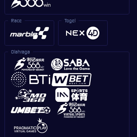
Race
Togel
Olahraga