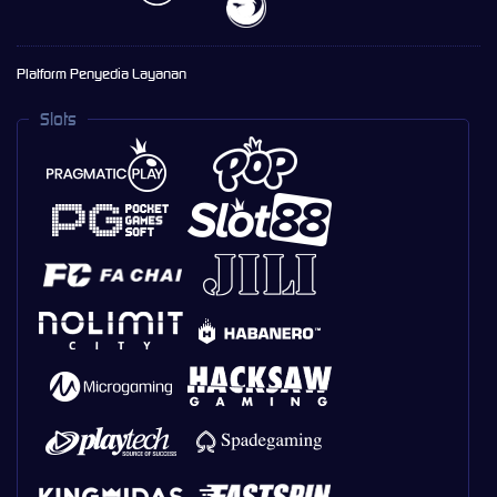
Platform Penyedia Layanan
Slots