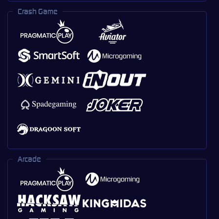
Crash Game
Arcade