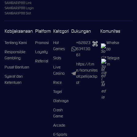
SAMBARJP88 Link
SAMBARJP88 Login
SAMBARJP88 Slot
Kebijaksanaan
Platform
Kategori
Dukungan
Komunitas
Tentang Kami
Promosi
Hot
+62823
Whatsa
Games
634130
pp
Responsible
Loyalty
61
Gambling
Slots
Telegra
Referral
https://t.m
m
Pusat Bantuan
Live
e/komunitas
Casino
Syarat dan
ofcpetirjackp
Ketentuan
Race
ot
Togel
Olahraga
Crash
Game
Arcade
E-Sports