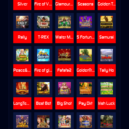
Silver
Fire of Villa Street
Glamourous World
Seasons
Golden Tour
Rally
T-REX
Water Margin
5 Fortune Dragon
Samurai
Peace&Long Life
Fire of glacier gold
Fafafa2
GoldenTree
Tally Ho
LongTengHuXiao2
Best Bet
Big Shot
Pay Dirt
Irish Luck