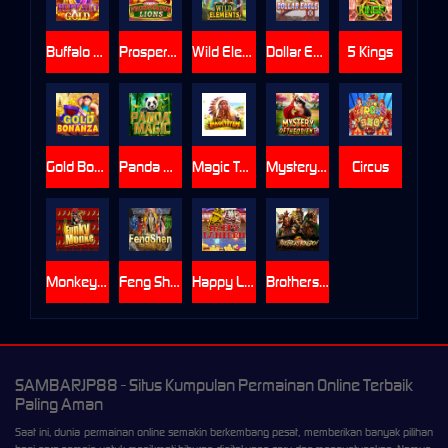
Buffalo Gold
Prosperous Lions
Wild Elements
Dollar Eagle
5 Kings
Gold Bonanza
Panda Magic II
Magic Totem
Mystery Of The Orient
Circus
Monkey Slots
Feng Shen
Happy Lantern
Brothers Kingdom
SAMBARJP88 - Situs Kumpulan Permainan Online Terbaik
Paling Aman
Saat ini, dunia permainan online semakin berkembang pesat, memberikan banyak pilihan