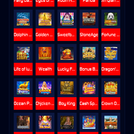
Fairy Garden
Eyes of Fortune
Robin Hood
Panda
Jin Qian Wa
Dolphin Reef
Golden Rooster
Sweetbakery
StoneAge
Fortune Panda
Life of luxury II
Wealth
Lucky Fortune
Bonus Bears
Dragon's Riches
Ocean Party
Chjcken Djnner
Boy King
Cash Spark
Crown Of Fire