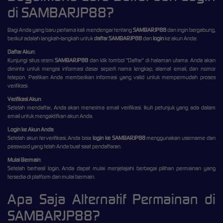
di SAMBARJP88?
Bagi Anda yang baru pertama kali mendengar tentang
SAMBARJP88
dan ingin bergabung,
berikut adalah langkah-langkah untuk
daftar SAMBARJP88
dan
login
ke akun Anda:
Daftar Akun
:
Kunjungi situs resmi
SAMBARJP88
dan klik tombol "Daftar" di halaman utama. Anda akan
diminta untuk mengisi informasi dasar seperti nama lengkap, alamat email, dan nomor
telepon. Pastikan Anda memberikan informasi yang valid untuk mempermudah proses
verifikasi.
Verifikasi Akun
:
Setelah mendaftar, Anda akan menerima email verifikasi. Ikuti petunjuk yang ada dalam
email untuk mengaktifkan akun Anda.
Login ke Akun Anda
:
Setelah akun terverifikasi, Anda bisa
login ke SAMBARJP88
menggunakan username dan
password yang telah Anda buat saat pendaftaran.
Mulai Bermain
:
Setelah berhasil login, Anda dapat mulai menjelajahi berbagai pilihan permainan yang
tersedia di platform dan mulai bermain.
Apa Saja Alternatif Permainan di
SAMBARJP88?