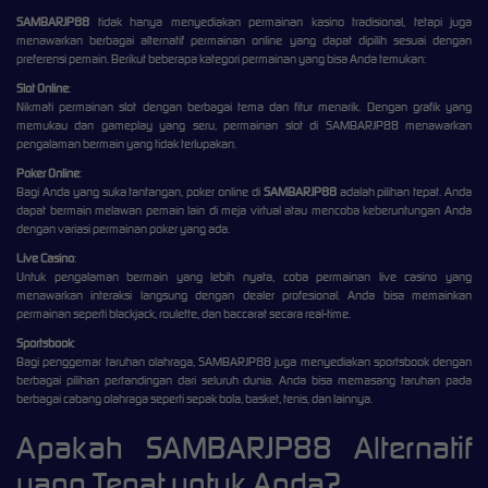
SAMBARJP88
tidak hanya menyediakan permainan kasino tradisional, tetapi juga
menawarkan berbagai alternatif permainan online yang dapat dipilih sesuai dengan
preferensi pemain. Berikut beberapa kategori permainan yang bisa Anda temukan:
Slot Online
:
Nikmati permainan slot dengan berbagai tema dan fitur menarik. Dengan grafik yang
memukau dan gameplay yang seru, permainan slot di SAMBARJP88 menawarkan
pengalaman bermain yang tidak terlupakan.
Poker Online
:
Bagi Anda yang suka tantangan, poker online di
SAMBARJP88
adalah pilihan tepat. Anda
dapat bermain melawan pemain lain di meja virtual atau mencoba keberuntungan Anda
dengan variasi permainan poker yang ada.
Live Casino
:
Untuk pengalaman bermain yang lebih nyata, coba permainan live casino yang
menawarkan interaksi langsung dengan dealer profesional. Anda bisa memainkan
permainan seperti blackjack, roulette, dan baccarat secara real-time.
Sportsbook
:
Bagi penggemar taruhan olahraga, SAMBARJP88 juga menyediakan sportsbook dengan
berbagai pilihan pertandingan dari seluruh dunia. Anda bisa memasang taruhan pada
berbagai cabang olahraga seperti sepak bola, basket, tenis, dan lainnya.
Apakah SAMBARJP88 Alternatif
yang Tepat untuk Anda?