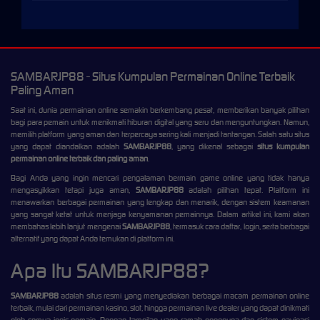
SAMBARJP88 - Situs Kumpulan Permainan Online Terbaik
Paling Aman
Saat ini, dunia permainan online semakin berkembang pesat, memberikan banyak pilihan
bagi para pemain untuk menikmati hiburan digital yang seru dan menguntungkan. Namun,
memilih platform yang aman dan terpercaya sering kali menjadi tantangan. Salah satu situs
yang dapat diandalkan adalah
SAMBARJP88
, yang dikenal sebagai
situs kumpulan
permainan online terbaik dan paling aman
.
Bagi Anda yang ingin mencari pengalaman bermain game online yang tidak hanya
mengasyikkan tetapi juga aman,
SAMBARJP88
adalah pilihan tepat. Platform ini
menawarkan berbagai permainan yang lengkap dan menarik, dengan sistem keamanan
yang sangat ketat untuk menjaga kenyamanan pemainnya. Dalam artikel ini, kami akan
membahas lebih lanjut mengenai
SAMBARJP88
, termasuk cara daftar, login, serta berbagai
alternatif yang dapat Anda temukan di platform ini.
Apa Itu SAMBARJP88?
SAMBARJP88
adalah situs resmi yang menyediakan berbagai macam permainan online
terbaik, mulai dari permainan kasino, slot, hingga permainan live dealer yang dapat dinikmati