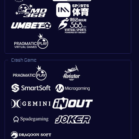
Crash Game