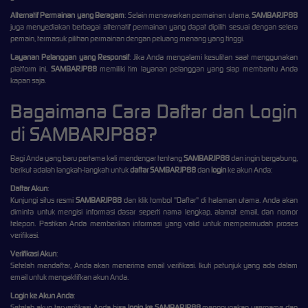
Alternatif Permainan yang Beragam
: Selain menawarkan permainan utama,
SAMBARJP88
juga menyediakan berbagai alternatif permainan yang dapat dipilih sesuai dengan selera
pemain, termasuk pilihan permainan dengan peluang menang yang tinggi.
Layanan Pelanggan yang Responsif
: Jika Anda mengalami kesulitan saat menggunakan
platform ini,
SAMBARJP88
memiliki tim layanan pelanggan yang siap membantu Anda
kapan saja.
Bagaimana Cara Daftar dan Login
di SAMBARJP88?
Bagi Anda yang baru pertama kali mendengar tentang
SAMBARJP88
dan ingin bergabung,
berikut adalah langkah-langkah untuk
daftar SAMBARJP88
dan
login
ke akun Anda:
Daftar Akun
:
Kunjungi situs resmi
SAMBARJP88
dan klik tombol "Daftar" di halaman utama. Anda akan
diminta untuk mengisi informasi dasar seperti nama lengkap, alamat email, dan nomor
telepon. Pastikan Anda memberikan informasi yang valid untuk mempermudah proses
verifikasi.
Verifikasi Akun
:
Setelah mendaftar, Anda akan menerima email verifikasi. Ikuti petunjuk yang ada dalam
email untuk mengaktifkan akun Anda.
Login ke Akun Anda
:
Setelah akun terverifikasi, Anda bisa
login ke SAMBARJP88
menggunakan username dan