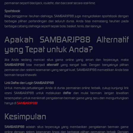
permainan seperti blackjack, roulette, dan baccarat secara real-time.
Sportsbook
:
Bagi penggemar taruhan olahraga, SAMBARJP88 juga menyediakan sportsbook dengan
berbagai pilihan pertandingan dari seluruh dunia. Anda bisa memasang taruhan pada
berbagai cabang olahraga seperti sepak bola, basket, tenis, dan lainnya.
Apakah SAMBARJP88 Alternatif
yang Tepat untuk Anda?
Jika Anda sedang mencari situs game online yang aman dan terpercaya, maka
SAMBARJP88
bisa menjadi
alternatif
yang sangat baik. Dengan banyaknya pilihan
permainan dan sistem keamanan yang sangat kuat, SAMBARJP88 memastikan Anda bisa
bermain tanpa khawatir.
Link Daftar dan Login SAMBARJP88
Untuk memulai petualangan Anda di dunia permainan online terbaik, cukup kunjungi link
resmi SAMBARJP88 untuk melakukan
daftar
dan mulai bermain. Jangan lewatkan
kesempatan untuk menikmati pengalaman bermain game yang seru dan menguntungkan
hanya di
SAMBARJP88
!
Kesimpulan
SAMBARJP88
adalah situs terpercaya yang memberikan pengalaman bermain game
online dengan sistem keamanan tinggi dan berbagai pilihan permainan terbaik. Dengan