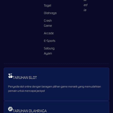
Togel
Olahraga
Crash
Game
Arcade
E-Sports
Sabung
Ayam
TARUHAN SLOT
Penyedia slot online dengan beragam pilihan game menarik yang memudahkan
pemain untuk mencapai jackpot
TARUHAN OLAHRAGA