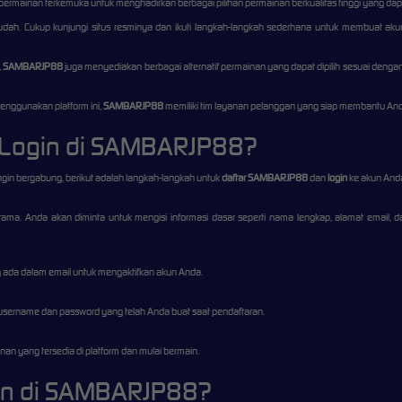
ainan terkemuka untuk menghadirkan berbagai pilihan permainan berkualitas tinggi yang dapat
ah. Cukup kunjungi situs resminya dan ikuti langkah-langkah sederhana untuk membuat akun
,
SAMBARJP88
juga menyediakan berbagai alternatif permainan yang dapat dipilih sesuai deng
menggunakan platform ini,
SAMBARJP88
memiliki tim layanan pelanggan yang siap membantu And
 Login di SAMBARJP88?
ngin bergabung, berikut adalah langkah-langkah untuk
daftar SAMBARJP88
dan
login
ke akun And
utama. Anda akan diminta untuk mengisi informasi dasar seperti nama lengkap, alamat email, 
ng ada dalam email untuk mengaktifkan akun Anda.
ername dan password yang telah Anda buat saat pendaftaran.
inan yang tersedia di platform dan mulai bermain.
nan di SAMBARJP88?