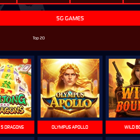
5G GAMES
Top 20
 5 DRAGONS
OLYMPUS APOLLO
WILD B