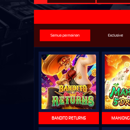
Semua permainan
Exclusive
BANDITO RETURNS
MAHJONG