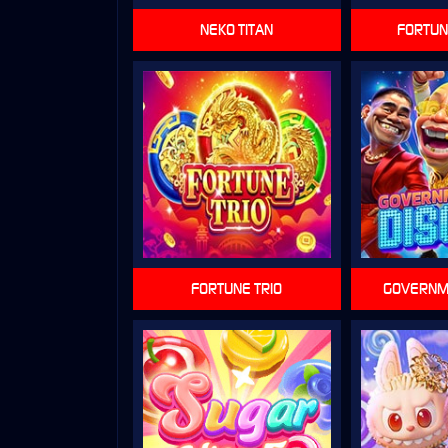
NEKO TITAN
FORTUN
FORTUNE TRIO
GOVERNME