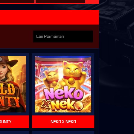
IDR
1,495,200.00
Gates of Olympus Super Scatter
te****a
IDR
1,408,060.00
Sweet Bonanza 1000
te****a
IDR
1,091,360.00
Gates of Gatot Kaca Super Scatter
putri****7
IDR
1,047,200.00
Gates of Olympus 1000
te****a
IDR
968,300.00
Sweet Bonanza 1000
te****a
IDR
876,320.00
Gates of Olympus Super Scatter
OUNTY
NEKO X NEKO
te****a
IDR
712,700.00