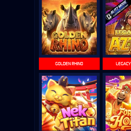
GOLDEN RHINO
LEGACY