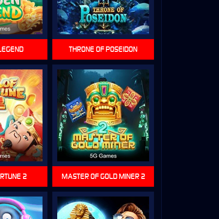
LEGEND
THRONE OF POSEIDON
ORTUNE 2
MASTER OF GOLD MINER 2