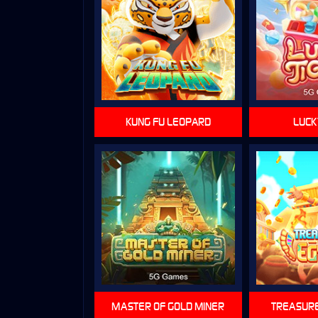
KUNG FU LEOPARD
LUCK
MASTER OF GOLD MINER
TREASURE