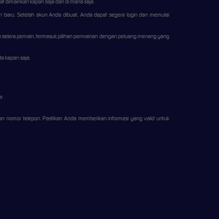
 dimainkan kapan saja dan di mana saja.
 baru. Setelah akun Anda dibuat, Anda dapat segera login dan memulai
an selera pemain, termasuk pilihan permainan dengan peluang menang yang
a kapan saja.
a:
dan nomor telepon. Pastikan Anda memberikan informasi yang valid untuk