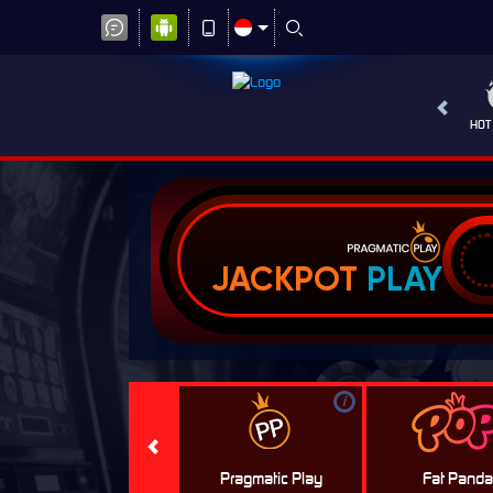
HOT
JACKPOT
PLAY
i
Pragmatic Play
Fat Pand