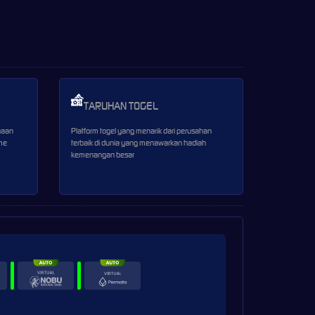
TARUHAN TOGEL
haan
Platform togel yang menarik dari perusahan
ame
terbaik di dunia yang menawarkan hadiah
kemenangan besar