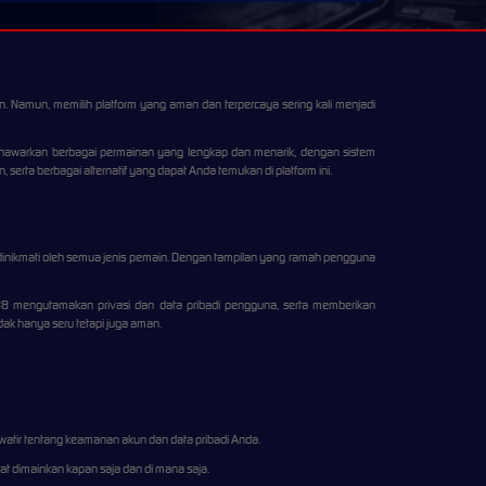
n. Namun, memilih platform yang aman dan terpercaya sering kali menjadi
 menawarkan berbagai permainan yang lengkap dan menarik, dengan sistem
in, serta berbagai alternatif yang dapat Anda temukan di platform ini.
t dinikmati oleh semua jenis pemain. Dengan tampilan yang ramah pengguna
mengutamakan privasi dan data pribadi pengguna, serta memberikan
dak hanya seru tetapi juga aman.
atir tentang keamanan akun dan data pribadi Anda.
 dimainkan kapan saja dan di mana saja.