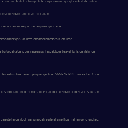
ensi pemain. Berikut beberapa kategori permainan yang bisa Anda temukan:
aman bermain yang tidak terlupakan.
Anda dengan variasi permainan poker yang ada.
ti blackjack, roulette, dan baccarat secara real-time.
bagai cabang olahraga seperti sepak bola, basket, tenis, dan lainnya.
an dan sistem keamanan yang sangat kuat, SAMBARJP88 memastikan Anda
an kesempatan untuk menikmati pengalaman bermain game yang seru dan
ra daftar dan login yang mudah, serta alternatif permainan yang lengkap,