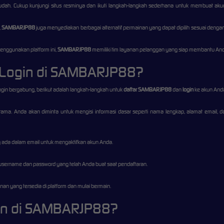
ah. Cukup kunjungi situs resminya dan ikuti langkah-langkah sederhana untuk membuat akun
,
SAMBARJP88
juga menyediakan berbagai alternatif permainan yang dapat dipilih sesuai deng
menggunakan platform ini,
SAMBARJP88
memiliki tim layanan pelanggan yang siap membantu And
 Login di SAMBARJP88?
ngin bergabung, berikut adalah langkah-langkah untuk
daftar SAMBARJP88
dan
login
ke akun And
utama. Anda akan diminta untuk mengisi informasi dasar seperti nama lengkap, alamat email, 
ng ada dalam email untuk mengaktifkan akun Anda.
ername dan password yang telah Anda buat saat pendaftaran.
inan yang tersedia di platform dan mulai bermain.
nan di SAMBARJP88?