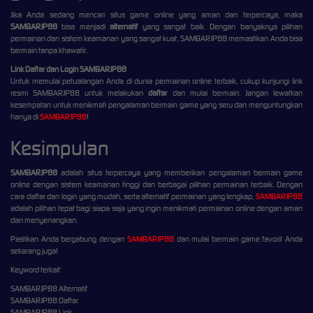
Jika Anda sedang mencari situs game online yang aman dan terpercaya, maka
SAMBARJP88
bisa menjadi
alternatif
yang sangat baik. Dengan banyaknya pilihan
permainan dan sistem keamanan yang sangat kuat, SAMBARJP88 memastikan Anda bisa
bermain tanpa khawatir.
Link Daftar dan Login SAMBARJP88
Untuk memulai petualangan Anda di dunia permainan online terbaik, cukup kunjungi link
resmi SAMBARJP88 untuk melakukan
daftar
dan mulai bermain. Jangan lewatkan
kesempatan untuk menikmati pengalaman bermain game yang seru dan menguntungkan
hanya di
SAMBARJP88
!
Kesimpulan
SAMBARJP88
adalah situs terpercaya yang memberikan pengalaman bermain game
online dengan sistem keamanan tinggi dan berbagai pilihan permainan terbaik. Dengan
cara daftar dan login yang mudah, serta alternatif permainan yang lengkap,
SAMBARJP88
adalah pilihan tepat bagi siapa saja yang ingin menikmati permainan online dengan aman
dan menyenangkan.
Pastikan Anda bergabung dengan
SAMBARJP88
dan mulai bermain game favorit Anda
sekarang juga!
Keyword terkait:
SAMBARJP88 Alternatif
SAMBARJP88 Daftar
SAMBARJP88 Link