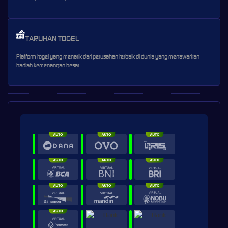
TARUHAN TOGEL
Platform togel yang menarik dari perusahan terbaik di dunia yang menawarkan
hadiah kemenangan besar