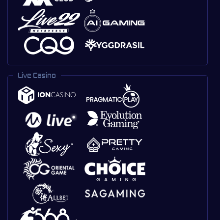
Live Casino