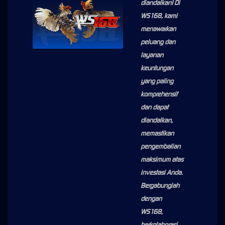
diandalkan! Di
WS168, kami
menawarkan
peluang dan
layanan
keuntungan
yang paling
komprehensif
dan dapat
diandalkan,
memastikan
pengembalian
maksimum atas
investasi Anda.
Bergabunglah
dengan
WS168,
berkolaborasi