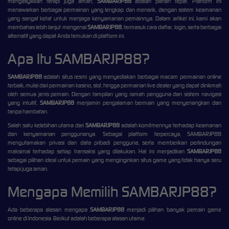
mengasyikkan tetapi juga aman,
SAMBARJP88
adalah pilihan tepat. Platform ini
menawarkan berbagai permainan yang lengkap dan menarik, dengan sistem keamanan
yang sangat ketat untuk menjaga kenyamanan pemainnya. Dalam artikel ini, kami akan
membahas lebih lanjut mengenai
SAMBARJP88
, termasuk cara daftar, login, serta berbagai
alternatif yang dapat Anda temukan di platform ini.
Apa Itu SAMBARJP88?
SAMBARJP88
adalah situs resmi yang menyediakan berbagai macam permainan online
terbaik, mulai dari permainan kasino, slot, hingga permainan live dealer yang dapat dinikmati
oleh semua jenis pemain. Dengan tampilan yang ramah pengguna dan sistem navigasi
yang intuitif,
SAMBARJP88
menjamin pengalaman bermain yang menyenangkan dan
tanpa hambatan.
Salah satu kelebihan utama dari
SAMBARJP88
adalah komitmennya terhadap keamanan
dan kenyamanan penggunanya. Sebagai platform terpercaya, SAMBARJP88
mengutamakan privasi dan data pribadi pengguna, serta memberikan perlindungan
maksimal terhadap setiap transaksi yang dilakukan. Hal ini menjadikan
SAMBARJP88
sebagai pilihan ideal untuk pemain yang menginginkan situs game yang tidak hanya seru
tetapi juga aman.
Mengapa Memilih SAMBARJP88?
Ada beberapa alasan mengapa
SAMBARJP88
menjadi pilihan banyak pemain game
online di Indonesia. Berikut adalah beberapa alasan utama: