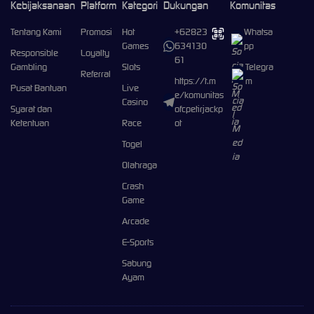
Kebijaksanaan
Platform
Kategori
Dukungan
Komunitas
Tentang Kami
Promosi
Hot
+62823
Whatsa
Games
634130
pp
Responsible
Loyalty
61
Gambling
Slots
Telegra
Referral
https://t.m
m
Pusat Bantuan
Live
e/komunitas
Casino
Syarat dan
ofcpetirjackp
Ketentuan
Race
ot
Togel
Olahraga
Crash
Game
Arcade
E-Sports
Sabung
Ayam