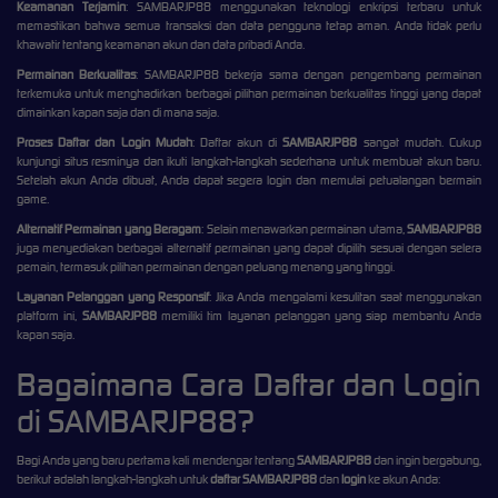
Keamanan Terjamin
: SAMBARJP88 menggunakan teknologi enkripsi terbaru untuk
memastikan bahwa semua transaksi dan data pengguna tetap aman. Anda tidak perlu
khawatir tentang keamanan akun dan data pribadi Anda.
Permainan Berkualitas
: SAMBARJP88 bekerja sama dengan pengembang permainan
terkemuka untuk menghadirkan berbagai pilihan permainan berkualitas tinggi yang dapat
dimainkan kapan saja dan di mana saja.
Proses Daftar dan Login Mudah
: Daftar akun di
SAMBARJP88
sangat mudah. Cukup
kunjungi situs resminya dan ikuti langkah-langkah sederhana untuk membuat akun baru.
Setelah akun Anda dibuat, Anda dapat segera login dan memulai petualangan bermain
game.
Alternatif Permainan yang Beragam
: Selain menawarkan permainan utama,
SAMBARJP88
juga menyediakan berbagai alternatif permainan yang dapat dipilih sesuai dengan selera
pemain, termasuk pilihan permainan dengan peluang menang yang tinggi.
Layanan Pelanggan yang Responsif
: Jika Anda mengalami kesulitan saat menggunakan
platform ini,
SAMBARJP88
memiliki tim layanan pelanggan yang siap membantu Anda
kapan saja.
Bagaimana Cara Daftar dan Login
di SAMBARJP88?
Bagi Anda yang baru pertama kali mendengar tentang
SAMBARJP88
dan ingin bergabung,
berikut adalah langkah-langkah untuk
daftar SAMBARJP88
dan
login
ke akun Anda: