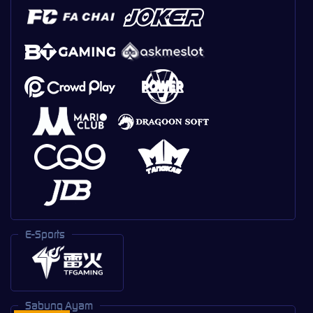
E-Sports
Sabung Ayam