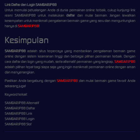
Link Daftar dan Login SAMBARJP88
Untuk memulai petualangan Anda di dunia permainan online terbaik, cukup kunjungi link
resmi SAMBARJP88 untuk melakukan
daftar
dan mulai bermain. Jangan lewatkan
kesempatan untuk menikmati pengalaman bermain game yang seru dan menguntungkan
hanya di
SAMBARJP88
!
Kesimpulan
SAMBARJP88
adalah situs terpercaya yang memberikan pengalaman bermain game
online dengan sistem keamanan tinggi dan berbagai pilihan permainan terbaik. Dengan
cara daftar dan login yang mudah, serta alternatif permainan yang lengkap,
SAMBARJP88
adalah pilihan tepat bagi siapa saja yang ingin menikmati permainan online dengan aman
dan menyenangkan.
Pastikan Anda bergabung dengan
SAMBARJP88
dan mulai bermain game favorit Anda
sekarang juga!
Keyword terkait:
SAMBARJP88 Alternatif
SAMBARJP88 Daftar
SAMBARJP88 Link
SAMBARJP88 Login
SAMBARJP88 Slot