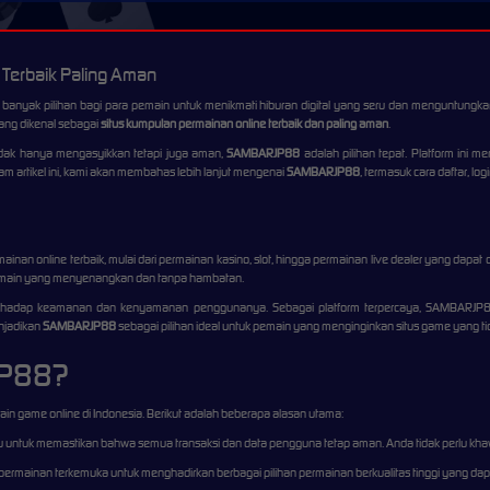
Terbaik Paling Aman
banyak pilihan bagi para pemain untuk menikmati hiburan digital yang seru dan menguntungka
yang dikenal sebagai
situs kumpulan permainan online terbaik dan paling aman
.
idak hanya mengasyikkan tetapi juga aman,
SAMBARJP88
adalah pilihan tepat. Platform ini
artikel ini, kami akan membahas lebih lanjut mengenai
SAMBARJP88
, termasuk cara daftar, log
nan online terbaik, mulai dari permainan kasino, slot, hingga permainan live dealer yang dapa
main yang menyenangkan dan tanpa hambatan.
hadap keamanan dan kenyamanan penggunanya. Sebagai platform terpercaya, SAMBARJP88 
enjadikan
SAMBARJP88
sebagai pilihan ideal untuk pemain yang menginginkan situs game yang ti
JP88?
in game online di Indonesia. Berikut adalah beberapa alasan utama:
 untuk memastikan bahwa semua transaksi dan data pengguna tetap aman. Anda tidak perlu khaw
ainan terkemuka untuk menghadirkan berbagai pilihan permainan berkualitas tinggi yang dapat