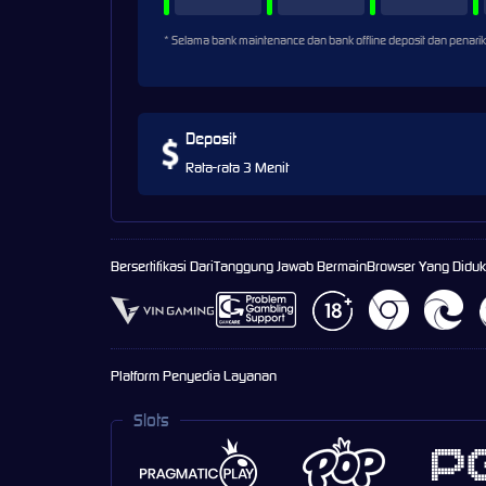
* Selama bank maintenance dan bank offline deposit dan penarik
Deposit
Rata-rata 3 Menit
Bersertifikasi Dari
Tanggung Jawab Bermain
Browser Yang Didu
Platform Penyedia Layanan
Slots