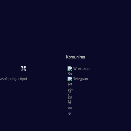
Komunitas
Whatsapp
asofcpetirjackpot
Telegram