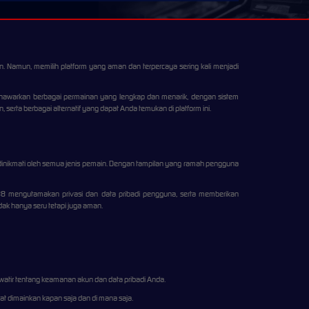
n. Namun, memilih platform yang aman dan terpercaya sering kali menjadi
 menawarkan berbagai permainan yang lengkap dan menarik, dengan sistem
in, serta berbagai alternatif yang dapat Anda temukan di platform ini.
t dinikmati oleh semua jenis pemain. Dengan tampilan yang ramah pengguna
mengutamakan privasi dan data pribadi pengguna, serta memberikan
dak hanya seru tetapi juga aman.
atir tentang keamanan akun dan data pribadi Anda.
 dimainkan kapan saja dan di mana saja.