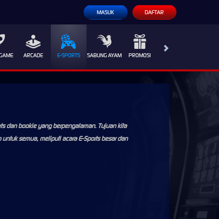
MASUK
DAFTAR
 GAME
ARCADE
E-SPORTS
SABUNG AYAM
PROMOSI
ts dan bookie yang berpengalaman. Tujuan kita
untuk semua, meliputi acara E-Sports besar dan