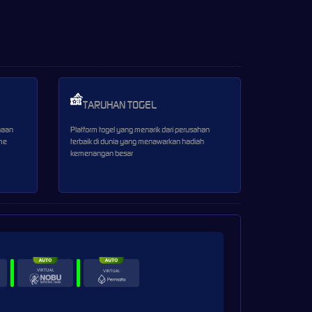
TARUHAN TOGEL
haan
Platform togel yang menarik dari perusahan
ame
terbaik di dunia yang menawarkan hadiah
kemenangan besar