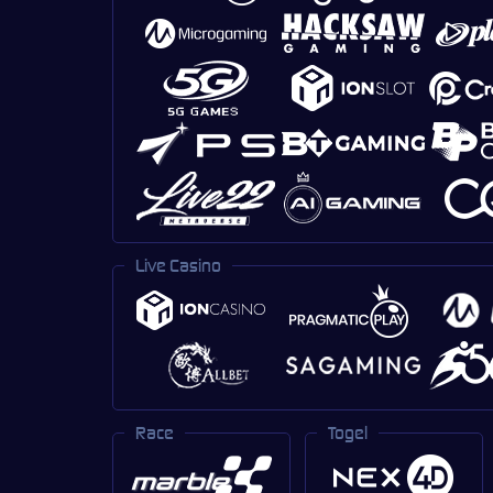
Live Casino
Race
Togel