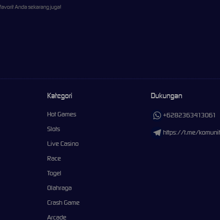
avorit Anda sekarang juga!
Kategori
Dukungan
Hot Games
+6282363413061
Slots
https://t.me/komunit
Live Casino
Race
Togel
Olahraga
Crash Game
Arcade