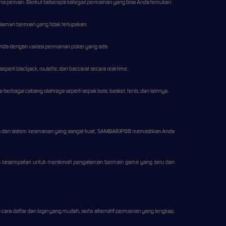
ensi pemain. Berikut beberapa kategori permainan yang bisa Anda temukan:
aman bermain yang tidak terlupakan.
Anda dengan variasi permainan poker yang ada.
ti blackjack, roulette, dan baccarat secara real-time.
bagai cabang olahraga seperti sepak bola, basket, tenis, dan lainnya.
an dan sistem keamanan yang sangat kuat, SAMBARJP88 memastikan Anda
an kesempatan untuk menikmati pengalaman bermain game yang seru dan
ra daftar dan login yang mudah, serta alternatif permainan yang lengkap,