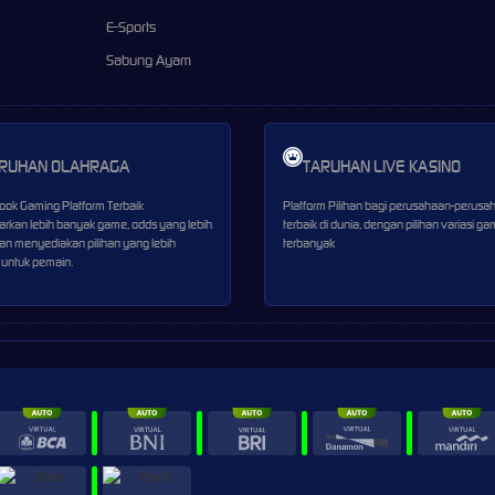
E-Sports
Sabung Ayam
RUHAN OLAHRAGA
TARUHAN LIVE KASINO
ook Gaming Platform Terbaik
Platform Pilihan bagi perusahaan-perusa
kan lebih banyak game, odds yang lebih
terbaik di dunia, dengan pilihan variasi g
 dan menyediakan pilihan yang lebih
terbanyak
untuk pemain.