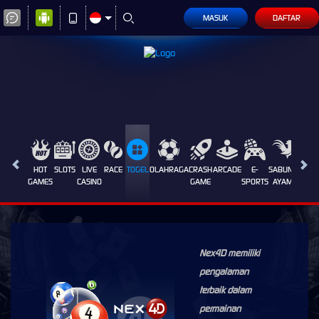
MASUK
DAFTAR
HOT
SLOTS
LIVE
RACE
TOGEL
OLAHRAGA
CRASH
ARCADE
E-
SABUNG
PROM
GAMES
CASINO
GAME
SPORTS
AYAM
Nex4D memiliki
pengalaman
terbaik dalam
permainan