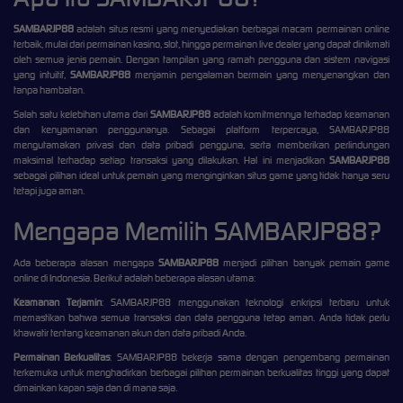
SAMBARJP88
adalah situs resmi yang menyediakan berbagai macam permainan online
terbaik, mulai dari permainan kasino, slot, hingga permainan live dealer yang dapat dinikmati
oleh semua jenis pemain. Dengan tampilan yang ramah pengguna dan sistem navigasi
yang intuitif,
SAMBARJP88
menjamin pengalaman bermain yang menyenangkan dan
tanpa hambatan.
Salah satu kelebihan utama dari
SAMBARJP88
adalah komitmennya terhadap keamanan
dan kenyamanan penggunanya. Sebagai platform terpercaya, SAMBARJP88
mengutamakan privasi dan data pribadi pengguna, serta memberikan perlindungan
maksimal terhadap setiap transaksi yang dilakukan. Hal ini menjadikan
SAMBARJP88
sebagai pilihan ideal untuk pemain yang menginginkan situs game yang tidak hanya seru
tetapi juga aman.
Mengapa Memilih SAMBARJP88?
Ada beberapa alasan mengapa
SAMBARJP88
menjadi pilihan banyak pemain game
online di Indonesia. Berikut adalah beberapa alasan utama:
Keamanan Terjamin
: SAMBARJP88 menggunakan teknologi enkripsi terbaru untuk
memastikan bahwa semua transaksi dan data pengguna tetap aman. Anda tidak perlu
khawatir tentang keamanan akun dan data pribadi Anda.
Permainan Berkualitas
: SAMBARJP88 bekerja sama dengan pengembang permainan
terkemuka untuk menghadirkan berbagai pilihan permainan berkualitas tinggi yang dapat
dimainkan kapan saja dan di mana saja.