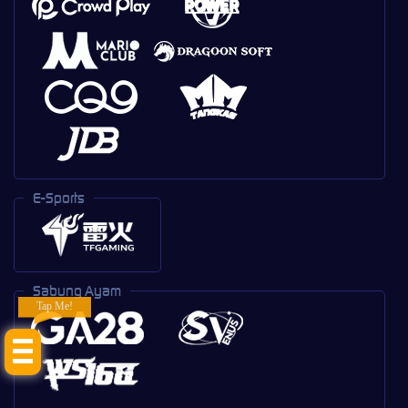
E-Sports
Sabung Ayam
Tap Me!