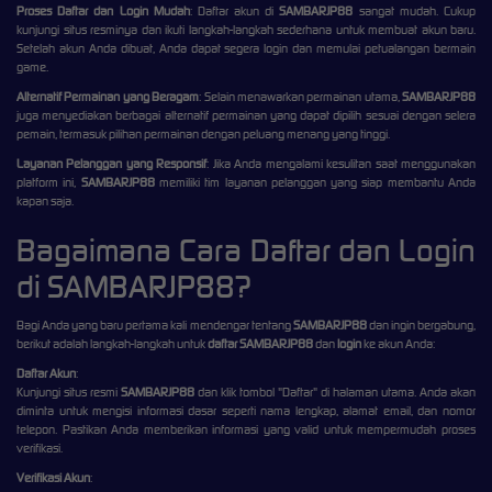
Proses Daftar dan Login Mudah
: Daftar akun di
SAMBARJP88
sangat mudah. Cukup
kunjungi situs resminya dan ikuti langkah-langkah sederhana untuk membuat akun baru.
Setelah akun Anda dibuat, Anda dapat segera login dan memulai petualangan bermain
game.
Alternatif Permainan yang Beragam
: Selain menawarkan permainan utama,
SAMBARJP88
juga menyediakan berbagai alternatif permainan yang dapat dipilih sesuai dengan selera
pemain, termasuk pilihan permainan dengan peluang menang yang tinggi.
Layanan Pelanggan yang Responsif
: Jika Anda mengalami kesulitan saat menggunakan
platform ini,
SAMBARJP88
memiliki tim layanan pelanggan yang siap membantu Anda
kapan saja.
Bagaimana Cara Daftar dan Login
di SAMBARJP88?
Bagi Anda yang baru pertama kali mendengar tentang
SAMBARJP88
dan ingin bergabung,
berikut adalah langkah-langkah untuk
daftar SAMBARJP88
dan
login
ke akun Anda:
Daftar Akun
:
Kunjungi situs resmi
SAMBARJP88
dan klik tombol "Daftar" di halaman utama. Anda akan
diminta untuk mengisi informasi dasar seperti nama lengkap, alamat email, dan nomor
telepon. Pastikan Anda memberikan informasi yang valid untuk mempermudah proses
verifikasi.
Verifikasi Akun
: