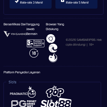
Rata-rata 3 Menit
Rata-rata 5 Menit
Bersertifikasi Dari
Tanggung
Browser Yang
Jawab
Didukung
Bermain
©2026 SAMBARJP88. Hak
cipta dilindungi | 18+
Platform Penyedia Layanan
Slots