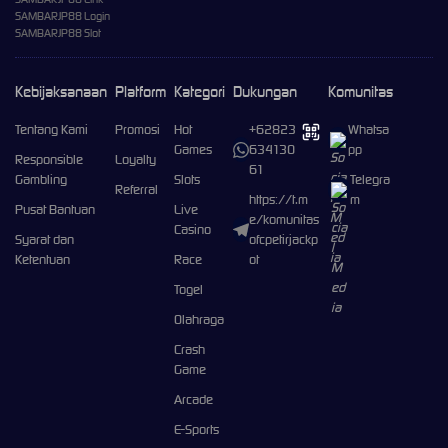
SAMBARJP88 Login
SAMBARJP88 Slot
Kebijaksanaan
Platform
Kategori
Dukungan
Komunitas
Tentang Kami
Promosi
Hot
+62823
Whatsa
Games
634130
pp
Responsible
Loyalty
61
Gambling
Slots
Telegra
Referral
https://t.m
m
Pusat Bantuan
Live
e/komunitas
Casino
Syarat dan
ofcpetirjackp
Ketentuan
Race
ot
Togel
Olahraga
Crash
Game
Arcade
E-Sports