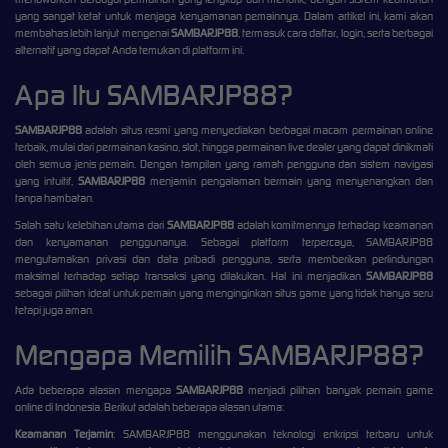
yang sangat ketat untuk menjaga kenyamanan pemainnya. Dalam artikel ini, kami akan
membahas lebih lanjut mengenai
SAMBARJP88
, termasuk cara daftar, login, serta berbagai
alternatif yang dapat Anda temukan di platform ini.
Apa Itu SAMBARJP88?
SAMBARJP88
adalah situs resmi yang menyediakan berbagai macam permainan online
terbaik, mulai dari permainan kasino, slot, hingga permainan live dealer yang dapat dinikmati
oleh semua jenis pemain. Dengan tampilan yang ramah pengguna dan sistem navigasi
yang intuitif,
SAMBARJP88
menjamin pengalaman bermain yang menyenangkan dan
tanpa hambatan.
Salah satu kelebihan utama dari
SAMBARJP88
adalah komitmennya terhadap keamanan
dan kenyamanan penggunanya. Sebagai platform terpercaya, SAMBARJP88
mengutamakan privasi dan data pribadi pengguna, serta memberikan perlindungan
maksimal terhadap setiap transaksi yang dilakukan. Hal ini menjadikan
SAMBARJP88
sebagai pilihan ideal untuk pemain yang menginginkan situs game yang tidak hanya seru
tetapi juga aman.
Mengapa Memilih SAMBARJP88?
Ada beberapa alasan mengapa
SAMBARJP88
menjadi pilihan banyak pemain game
online di Indonesia. Berikut adalah beberapa alasan utama:
Keamanan Terjamin
: SAMBARJP88 menggunakan teknologi enkripsi terbaru untuk