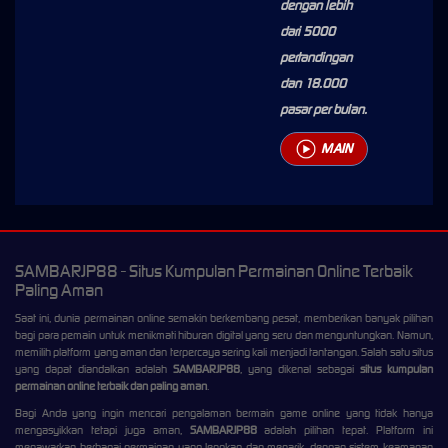
dengan lebih
dari 5000
pertandingan
dan 18.000
pasar per bulan.
MAIN
SAMBARJP88 - Situs Kumpulan Permainan Online Terbaik
Paling Aman
Saat ini, dunia permainan online semakin berkembang pesat, memberikan banyak pilihan
bagi para pemain untuk menikmati hiburan digital yang seru dan menguntungkan. Namun,
memilih platform yang aman dan terpercaya sering kali menjadi tantangan. Salah satu situs
yang dapat diandalkan adalah
SAMBARJP88
, yang dikenal sebagai
situs kumpulan
permainan online terbaik dan paling aman
.
Bagi Anda yang ingin mencari pengalaman bermain game online yang tidak hanya
mengasyikkan tetapi juga aman,
SAMBARJP88
adalah pilihan tepat. Platform ini
menawarkan berbagai permainan yang lengkap dan menarik, dengan sistem keamanan