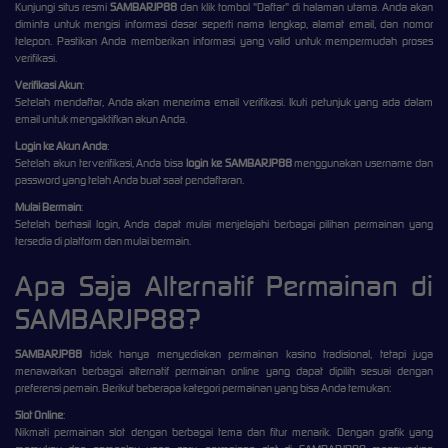
Kunjungi situs resmi
SAMBARJP88
dan klik tombol "Daftar" di halaman utama. Anda akan
diminta untuk mengisi informasi dasar seperti nama lengkap, alamat email, dan nomor
telepon. Pastikan Anda memberikan informasi yang valid untuk mempermudah proses
verifikasi.
Verifikasi Akun
:
Setelah mendaftar, Anda akan menerima email verifikasi. Ikuti petunjuk yang ada dalam
email untuk mengaktifkan akun Anda.
Login ke Akun Anda
:
Setelah akun terverifikasi, Anda bisa
login ke SAMBARJP88
menggunakan username dan
password yang telah Anda buat saat pendaftaran.
Mulai Bermain
:
Setelah berhasil login, Anda dapat mulai menjelajahi berbagai pilihan permainan yang
tersedia di platform dan mulai bermain.
Apa Saja Alternatif Permainan di
SAMBARJP88?
SAMBARJP88
tidak hanya menyediakan permainan kasino tradisional, tetapi juga
menawarkan berbagai alternatif permainan online yang dapat dipilih sesuai dengan
preferensi pemain. Berikut beberapa kategori permainan yang bisa Anda temukan:
Slot Online
:
Nikmati permainan slot dengan berbagai tema dan fitur menarik. Dengan grafik yang