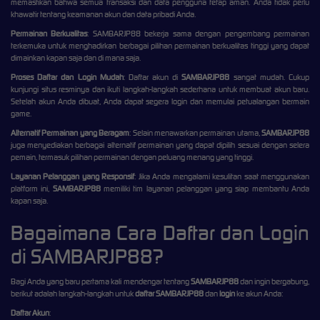
memastikan bahwa semua transaksi dan data pengguna tetap aman. Anda tidak perlu
khawatir tentang keamanan akun dan data pribadi Anda.
Permainan Berkualitas
: SAMBARJP88 bekerja sama dengan pengembang permainan
terkemuka untuk menghadirkan berbagai pilihan permainan berkualitas tinggi yang dapat
dimainkan kapan saja dan di mana saja.
Proses Daftar dan Login Mudah
: Daftar akun di
SAMBARJP88
sangat mudah. Cukup
kunjungi situs resminya dan ikuti langkah-langkah sederhana untuk membuat akun baru.
Setelah akun Anda dibuat, Anda dapat segera login dan memulai petualangan bermain
game.
Alternatif Permainan yang Beragam
: Selain menawarkan permainan utama,
SAMBARJP88
juga menyediakan berbagai alternatif permainan yang dapat dipilih sesuai dengan selera
pemain, termasuk pilihan permainan dengan peluang menang yang tinggi.
Layanan Pelanggan yang Responsif
: Jika Anda mengalami kesulitan saat menggunakan
platform ini,
SAMBARJP88
memiliki tim layanan pelanggan yang siap membantu Anda
kapan saja.
Bagaimana Cara Daftar dan Login
di SAMBARJP88?
Bagi Anda yang baru pertama kali mendengar tentang
SAMBARJP88
dan ingin bergabung,
berikut adalah langkah-langkah untuk
daftar SAMBARJP88
dan
login
ke akun Anda:
Daftar Akun
: