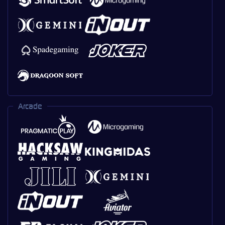
Arcade