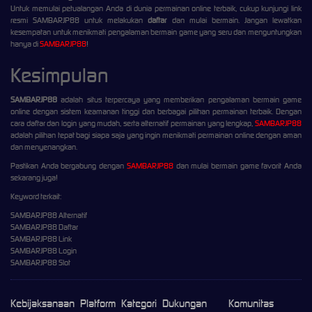
Untuk memulai petualangan Anda di dunia permainan online terbaik, cukup kunjungi link
resmi SAMBARJP88 untuk melakukan
daftar
dan mulai bermain. Jangan lewatkan
kesempatan untuk menikmati pengalaman bermain game yang seru dan menguntungkan
hanya di
SAMBARJP88
!
Kesimpulan
SAMBARJP88
adalah situs terpercaya yang memberikan pengalaman bermain game
online dengan sistem keamanan tinggi dan berbagai pilihan permainan terbaik. Dengan
cara daftar dan login yang mudah, serta alternatif permainan yang lengkap,
SAMBARJP88
adalah pilihan tepat bagi siapa saja yang ingin menikmati permainan online dengan aman
dan menyenangkan.
Pastikan Anda bergabung dengan
SAMBARJP88
dan mulai bermain game favorit Anda
sekarang juga!
Keyword terkait:
SAMBARJP88 Alternatif
SAMBARJP88 Daftar
SAMBARJP88 Link
SAMBARJP88 Login
SAMBARJP88 Slot
Kebijaksanaan
Platform
Kategori
Dukungan
Komunitas