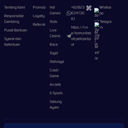
Tentang Kami
Promosi
Hot
+62823
Whatsa
Games
634130
pp
Responsible
Loyalty
61
Gambling
Slots
Telegra
Referral
https://t.m
m
Pusat Bantuan
Live
e/komunitas
Casino
Syarat dan
ofcpetirjackp
Ketentuan
Race
ot
Togel
Olahraga
Crash
Game
Arcade
E-Sports
Sabung
Ayam