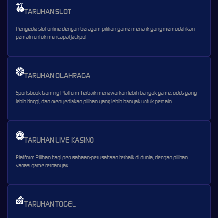
TARUHAN SLOT
Penyedia slot online dengan beragam pilihan game menarik yang memudahkan
pemain untuk mencapai jackpot
TARUHAN OLAHRAGA
Sportsbook Gaming Platform Terbaik menawarkan lebih banyak game, odds yang
lebih tinggi, dan menyediakan pilihan yang lebih banyak untuk pemain.
TARUHAN LIVE KASINO
Platform Pilihan bagi perusahaan-perusahaan terbaik di dunia, dengan pilihan
variasi game terbanyak
TARUHAN TOGEL