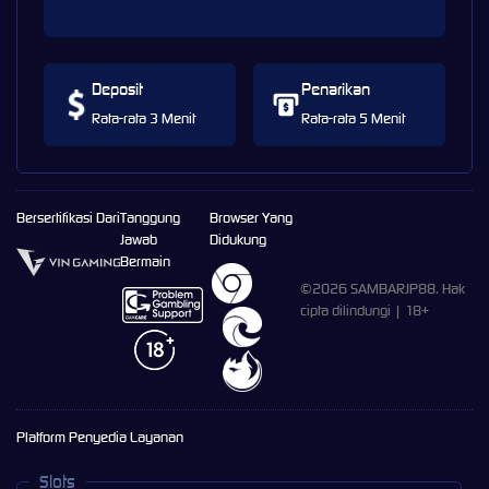
Deposit
Penarikan
Rata-rata 3 Menit
Rata-rata 5 Menit
Bersertifikasi Dari
Tanggung
Browser Yang
Jawab
Didukung
Bermain
©2026 SAMBARJP88. Hak
cipta dilindungi | 18+
Platform Penyedia Layanan
Slots