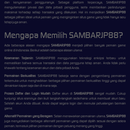
dan kenyamanan penggunanya. Sebagai platform terpercaya, SAMBARJP88
mengutamakan privasi dan data pribadi pengguna, serta memberikan perlindungan
maksimal terhadap setiap transaksi yang dilakukan. Hal ini menjadikan
SAMBARJP88
sebagai pilihan ideal untuk pemain yang menginginkan situs game yang tidak hanya seru
tetapi juga aman.
Mengapa Memilih SAMBARJP88?
Ada beberapa alasan mengapa
SAMBARJP88
menjadi pilihan banyak pemain game
online di Indonesia. Berikut adalah beberapa alasan utama:
Keamanan Terjamin
: SAMBARJP88 menggunakan teknologi enkripsi terbaru untuk
memastikan bahwa semua transaksi dan data pengguna tetap aman. Anda tidak perlu
khawatir tentang keamanan akun dan data pribadi Anda.
Permainan Berkualitas
: SAMBARJP88 bekerja sama dengan pengembang permainan
terkemuka untuk menghadirkan berbagai pilihan permainan berkualitas tinggi yang dapat
dimainkan kapan saja dan di mana saja.
Proses Daftar dan Login Mudah
: Daftar akun di
SAMBARJP88
sangat mudah. Cukup
kunjungi situs resminya dan ikuti langkah-langkah sederhana untuk membuat akun baru.
Setelah akun Anda dibuat, Anda dapat segera login dan memulai petualangan bermain
game.
Alternatif Permainan yang Beragam
: Selain menawarkan permainan utama,
SAMBARJP88
juga menyediakan berbagai alternatif permainan yang dapat dipilih sesuai dengan selera
pemain, termasuk pilihan permainan dengan peluang menang yang tinggi.