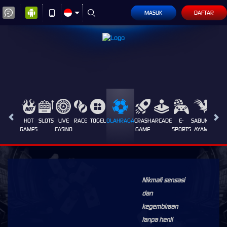
MASUK
DAFTAR
HOT
SLOTS
LIVE
RACE
TOGEL
OLAHRAGA
CRASH
ARCADE
E-
SABUNG
PROM
GAMES
CASINO
GAME
SPORTS
AYAM
Nikmati sensasi
dan
kegembiraan
tanpa henti