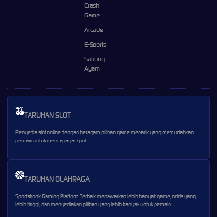
Crash
Game
Arcade
E-Sports
Sabung
Ayam
TARUHAN SLOT
Penyedia slot online dengan beragam pilihan game menarik yang memudahkan
pemain untuk mencapai jackpot
TARUHAN OLAHRAGA
Sportsbook Gaming Platform Terbaik menawarkan lebih banyak game, odds yang
lebih tinggi, dan menyediakan pilihan yang lebih banyak untuk pemain.