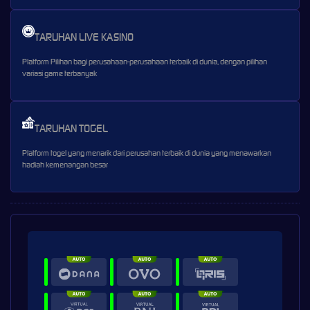
TARUHAN LIVE KASINO
Platform Pilihan bagi perusahaan-perusahaan terbaik di dunia, dengan pilihan
variasi game terbanyak
TARUHAN TOGEL
Platform togel yang menarik dari perusahan terbaik di dunia yang menawarkan
hadiah kemenangan besar